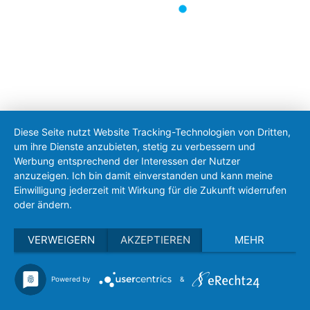
Passwort vergessen?
Benutzername vergessen?
Diese Seite nutzt Website Tracking-Technologien von Dritten,
um ihre Dienste anzubieten, stetig zu verbessern und
Werbung entsprechend der Interessen der Nutzer
anzuzeigen. Ich bin damit einverstanden und kann meine
Einwilligung jederzeit mit Wirkung für die Zukunft widerrufen
Gemeinde Erdweg
oder ändern.
Rathausplatz 1
85253 Erdweg
VERWEIGERN
AKZEPTIEREN
MEHR
Tel. 0 81 38 / 93 171-0
Fax 0 81 38 / 93 171-20
Powered by
&
poststelle@erdweg.de