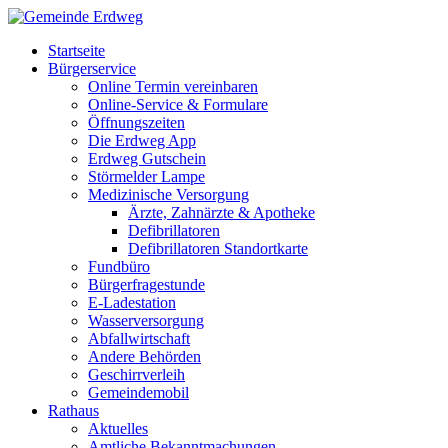
Startseite
Bürgerservice
Online Termin vereinbaren
Online-Service & Formulare
Öffnungszeiten
Die Erdweg App
Erdweg Gutschein
Störmelder Lampe
Medizinische Versorgung
Ärzte, Zahnärzte & Apotheke
Defibrillatoren
Defibrillatoren Standortkarte
Fundbüro
Bürgerfragestunde
E-Ladestation
Wasserversorgung
Abfallwirtschaft
Andere Behörden
Geschirrverleih
Gemeindemobil
Rathaus
Aktuelles
Amtliche Bekanntmachungen