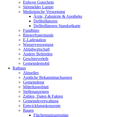
Erdweg Gutschein
Störmelder Lampe
Medizinische Versorgung
Ärzte, Zahnärzte & Apotheke
Defibrillatoren
Defibrillatoren Standortkarte
Fundbüro
Bürgerfragestunde
E-Ladestation
Wasserversorgung
Abfallwirtschaft
Andere Behörden
Geschirrverleih
Gemeindemobil
Rathaus
Aktuelles
Amtliche Bekanntmachungen
Gemeinderat
Mitteilungsblatt
Stellenanzeigen
Zahlen, Daten & Fakten
Gemeindeverwaltung
Entwicklungskonzepte
Bauen
Flächennutzungsplan