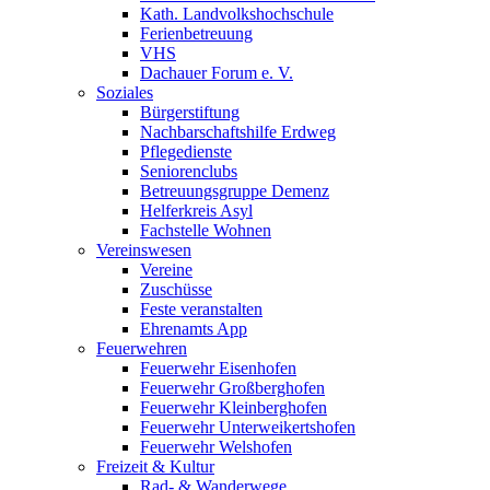
Kath. Landvolkshochschule
Ferienbetreuung
VHS
Dachauer Forum e. V.
Soziales
Bürgerstiftung
Nachbarschaftshilfe Erdweg
Pflegedienste
Seniorenclubs
Betreuungsgruppe Demenz
Helferkreis Asyl
Fachstelle Wohnen
Vereinswesen
Vereine
Zuschüsse
Feste veranstalten
Ehrenamts App
Feuerwehren
Feuerwehr Eisenhofen
Feuerwehr Großberghofen
Feuerwehr Kleinberghofen
Feuerwehr Unterweikertshofen
Feuerwehr Welshofen
Freizeit & Kultur
Rad- & Wanderwege