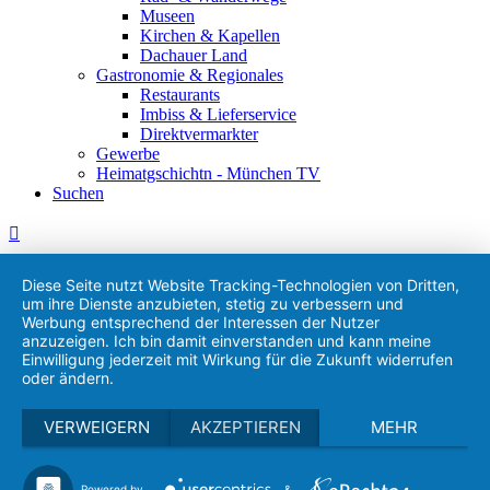
Museen
Kirchen & Kapellen
Dachauer Land
Gastronomie & Regionales
Restaurants
Imbiss & Lieferservice
Direktvermarkter
Gewerbe
Heimatgschichtn - München TV
Suchen
Diese Seite nutzt Website Tracking-Technologien von Dritten,
um ihre Dienste anzubieten, stetig zu verbessern und
Werbung entsprechend der Interessen der Nutzer
anzuzeigen. Ich bin damit einverstanden und kann meine
Einwilligung jederzeit mit Wirkung für die Zukunft widerrufen
oder ändern.
VERWEIGERN
AKZEPTIEREN
MEHR
Powered by
&