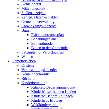
Gemeinderat
Mitteilungsblatt
Stellenanzeigen
Zahlen, Daten & Fakten
Gemeindeverwaltung
Entwicklungskonzepte
Bauen
Flächennutzungsplan
Bebauungspläne
Baulandmodell
Bauen in der Gemeinde
Satzungen & Verordnungen
Wahlen
Gemeindeleben
Ortsteile
Veranstaltungskalender
Gemeindechronik
Bücherei
Kinderbetreuung
Kitaplatz-Bedarfsanmeldung
Kinderhäuser bei den Linden
Kinderhäuser am Zeitlbach
Kinderhaus Erdweg
Waldkindergarten