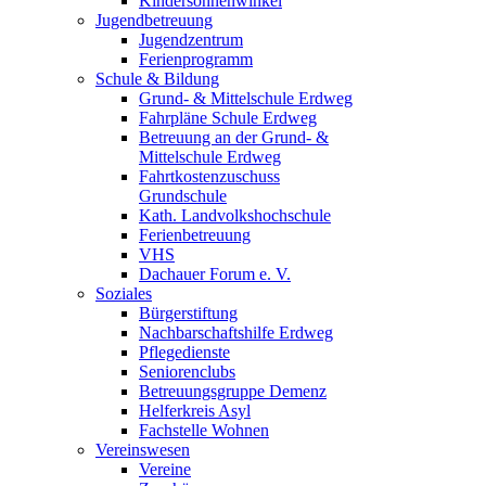
Kindersonnenwinkel
Jugendbetreuung
Jugendzentrum
Ferienprogramm
Schule & Bildung
Grund- & Mittelschule Erdweg
Fahrpläne Schule Erdweg
Betreuung an der Grund- &
Mittelschule Erdweg
Fahrtkostenzuschuss
Grundschule
Kath. Landvolkshochschule
Ferienbetreuung
VHS
Dachauer Forum e. V.
Soziales
Bürgerstiftung
Nachbarschaftshilfe Erdweg
Pflegedienste
Seniorenclubs
Betreuungsgruppe Demenz
Helferkreis Asyl
Fachstelle Wohnen
Vereinswesen
Vereine