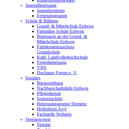
Kindersonnenwinkel
Jugendbetreuung
Jugendzentrum
Ferienprogramm
Schule & Bildung
Grund- & Mittelschule Erdweg
Fahrpläne Schule Erdweg
Betreuung an der Grund- &
Mittelschule Erdweg
Fahrtkostenzuschuss
Grundschule
Kath. Landvolkshochschule
Ferienbetreuung
VHS
Dachauer Forum e. V.
Soziales
Bürgerstiftung
Nachbarschaftshilfe Erdweg
Pflegedienste
Seniorenclubs
Betreuungsgruppe Demenz
Helferkreis Asyl
Fachstelle Wohnen
Vereinswesen
Vereine