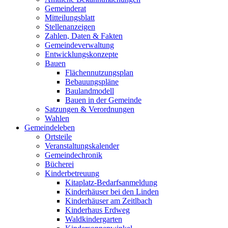
Gemeinderat
Mitteilungsblatt
Stellenanzeigen
Zahlen, Daten & Fakten
Gemeindeverwaltung
Entwicklungskonzepte
Bauen
Flächennutzungsplan
Bebauungspläne
Baulandmodell
Bauen in der Gemeinde
Satzungen & Verordnungen
Wahlen
Gemeindeleben
Ortsteile
Veranstaltungskalender
Gemeindechronik
Bücherei
Kinderbetreuung
Kitaplatz-Bedarfsanmeldung
Kinderhäuser bei den Linden
Kinderhäuser am Zeitlbach
Kinderhaus Erdweg
Waldkindergarten