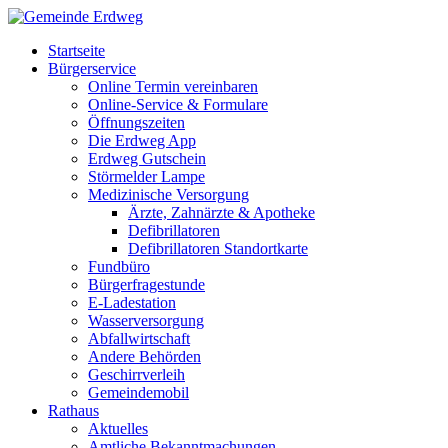
Startseite
Bürgerservice
Online Termin vereinbaren
Online-Service & Formulare
Öffnungszeiten
Die Erdweg App
Erdweg Gutschein
Störmelder Lampe
Medizinische Versorgung
Ärzte, Zahnärzte & Apotheke
Defibrillatoren
Defibrillatoren Standortkarte
Fundbüro
Bürgerfragestunde
E-Ladestation
Wasserversorgung
Abfallwirtschaft
Andere Behörden
Geschirrverleih
Gemeindemobil
Rathaus
Aktuelles
Amtliche Bekanntmachungen