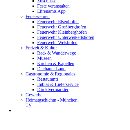
Zuschüsse
Feste veranstalten
Ehrenamts App
Feuerwehren
Feuerwehr Eisenhofen
Feuerwehr Großberghofen
Feuerwehr Kleinberghofen
Feuerwehr Unterweikertshofen
Feuerwehr Welshofen
Freizeit & Kultur
Rad- & Wanderwege
Museen
Kirchen & Kapellen
Dachauer Land
Gastronomie & Regionales
Restaurants
Imbiss & Lieferservice
Direktvermarkter
Gewerbe
Heimatgschichtn - München
TV