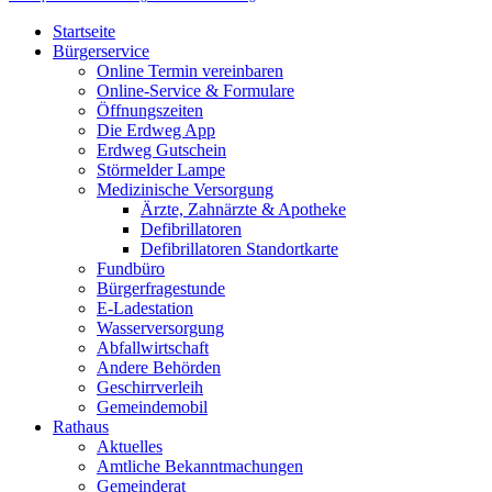
Startseite
Bürgerservice
Online Termin vereinbaren
Online-Service & Formulare
Öffnungszeiten
Die Erdweg App
Erdweg Gutschein
Störmelder Lampe
Medizinische Versorgung
Ärzte, Zahnärzte & Apotheke
Defibrillatoren
Defibrillatoren Standortkarte
Fundbüro
Bürgerfragestunde
E-Ladestation
Wasserversorgung
Abfallwirtschaft
Andere Behörden
Geschirrverleih
Gemeindemobil
Rathaus
Aktuelles
Amtliche Bekanntmachungen
Gemeinderat