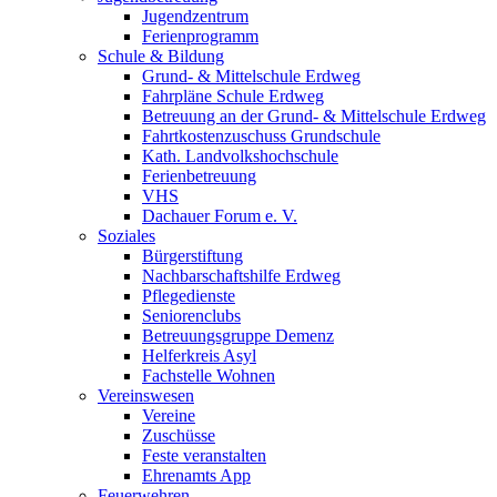
Jugendzentrum
Ferienprogramm
Schule & Bildung
Grund- & Mittelschule Erdweg
Fahrpläne Schule Erdweg
Betreuung an der Grund- & Mittelschule Erdweg
Fahrtkostenzuschuss Grundschule
Kath. Landvolkshochschule
Ferienbetreuung
VHS
Dachauer Forum e. V.
Soziales
Bürgerstiftung
Nachbarschaftshilfe Erdweg
Pflegedienste
Seniorenclubs
Betreuungsgruppe Demenz
Helferkreis Asyl
Fachstelle Wohnen
Vereinswesen
Vereine
Zuschüsse
Feste veranstalten
Ehrenamts App
Feuerwehren