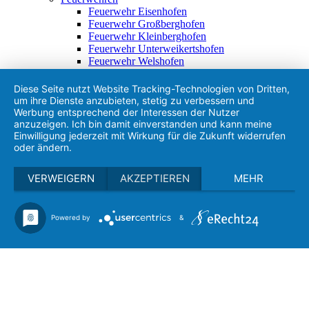
Feuerwehr Eisenhofen
Feuerwehr Großberghofen
Feuerwehr Kleinberghofen
Feuerwehr Unterweikertshofen
Feuerwehr Welshofen
Freizeit & Kultur
Rad- & Wanderwege
Diese Seite nutzt Website Tracking-Technologien von Dritten,
Museen
um ihre Dienste anzubieten, stetig zu verbessern und
Kirchen & Kapellen
Werbung entsprechend der Interessen der Nutzer
Dachauer Land
anzuzeigen. Ich bin damit einverstanden und kann meine
Gastronomie & Regionales
Einwilligung jederzeit mit Wirkung für die Zukunft widerrufen
oder ändern.
Restaurants
Imbiss & Lieferservice
Direktvermarkter
VERWEIGERN
AKZEPTIEREN
MEHR
Gewerbe
Heimatgschichtn - München TV
Suchen
Powered by
&