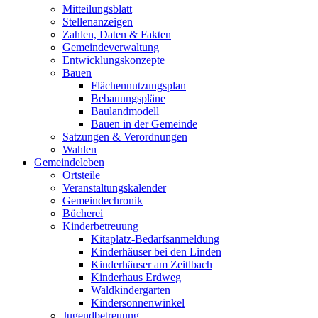
Mitteilungsblatt
Stellenanzeigen
Zahlen, Daten & Fakten
Gemeindeverwaltung
Entwicklungskonzepte
Bauen
Flächennutzungsplan
Bebauungspläne
Baulandmodell
Bauen in der Gemeinde
Satzungen & Verordnungen
Wahlen
Gemeindeleben
Ortsteile
Veranstaltungskalender
Gemeindechronik
Bücherei
Kinderbetreuung
Kitaplatz-Bedarfsanmeldung
Kinderhäuser bei den Linden
Kinderhäuser am Zeitlbach
Kinderhaus Erdweg
Waldkindergarten
Kindersonnenwinkel
Jugendbetreuung