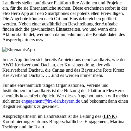
Landkreis stellen auf dieser Plattform ihre Aktionen und Projekte
ein, für die sie Ehrenamtliche suchen. Diese erscheinen sofort in der
FlexHero App auf den Smartphones der potenziellen Freiwilligen.
Die Angebote können nach Ort und Einsatzbereichen gefiltert
werden. Neben einer ausführlichen Beschreibung der Aufgabe
finden sich die gewünschten Einsatzzeiten, wo und wann eine
Aktion stattfindet, wer noch daran teilnimmt, die Kontaktdaten des
Ansprechpartners usw.
In der App finden sich bereits Anbieter aus dem Landkreis, wie der
AWO Kreisverband Dachau, der Kreisjugendring, der vdk
Kreisverband Dachau, die Caritas und das Bayerische Rote Kreuz
Kreisverband Dachau……und es werden immer mehr.
Für alle ehrenamtlich tätigen Organisationen, Vereine und
Institutionen im Landkreis ist die Nutzung der Plattform FlexHero
ebenfalls kostenfrei möglich. Wer dieses Angebot nutzen will meldet
sich unter
engagement@lra-dah.bayern.de
und bekommt dann einen
Registrierungslink zugesendet.
Ansprechpartnerin im Landratsamt ist die Leitung des (
LINK
)
Koordinierungszentrums Bürgerschaftliches Engagement, Martina
Tschirge und ihr Team.