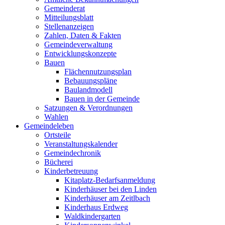
Gemeinderat
Mitteilungsblatt
Stellenanzeigen
Zahlen, Daten & Fakten
Gemeindeverwaltung
Entwicklungskonzepte
Bauen
Flächennutzungsplan
Bebauungspläne
Baulandmodell
Bauen in der Gemeinde
Satzungen & Verordnungen
Wahlen
Gemeindeleben
Ortsteile
Veranstaltungskalender
Gemeindechronik
Bücherei
Kinderbetreuung
Kitaplatz-Bedarfsanmeldung
Kinderhäuser bei den Linden
Kinderhäuser am Zeitlbach
Kinderhaus Erdweg
Waldkindergarten