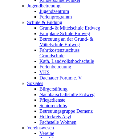
Kindersonnenwinkel
Jugendbetreuung
Jugendzentrum
Ferienprogramm
Schule & Bildung
Grund- & Mittelschule Erdweg
Fahrpläne Schule Erdweg
Betreuung an der Grund- &
Mittelschule Erdweg
Fahrtkostenzuschuss
Grundschule
Kath. Landvolkshochschule
Ferienbetreuung
VHS
Dachauer Forum e. V.
Soziales
Bürgerstiftung
Nachbarschaftshilfe Erdweg
Pflegedienste
Seniorenclubs
Betreuungsgruppe Demenz
Helferkreis Asyl
Fachstelle Wohnen
Vereinswesen
Vereine