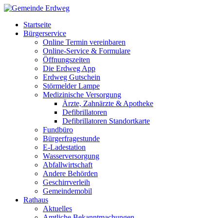
Startseite
Bürgerservice
Online Termin vereinbaren
Online-Service & Formulare
Öffnungszeiten
Die Erdweg App
Erdweg Gutschein
Störmelder Lampe
Medizinische Versorgung
Ärzte, Zahnärzte & Apotheke
Defibrillatoren
Defibrillatoren Standortkarte
Fundbüro
Bürgerfragestunde
E-Ladestation
Wasserversorgung
Abfallwirtschaft
Andere Behörden
Geschirrverleih
Gemeindemobil
Rathaus
Aktuelles
Amtliche Bekanntmachungen