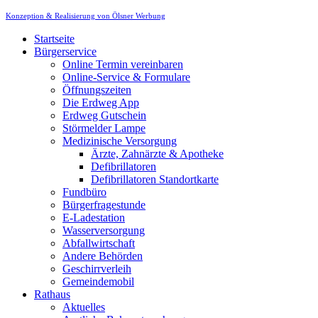
Konzeption & Realisierung von Ölsner Werbung
Startseite
Bürgerservice
Online Termin vereinbaren
Online-Service & Formulare
Öffnungszeiten
Die Erdweg App
Erdweg Gutschein
Störmelder Lampe
Medizinische Versorgung
Ärzte, Zahnärzte & Apotheke
Defibrillatoren
Defibrillatoren Standortkarte
Fundbüro
Bürgerfragestunde
E-Ladestation
Wasserversorgung
Abfallwirtschaft
Andere Behörden
Geschirrverleih
Gemeindemobil
Rathaus
Aktuelles