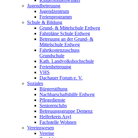
Kindersonnenwinkel
Jugendbetreuung
Jugendzentrum
Ferienprogramm
Schule & Bildung
Grund- & Mittelschule Erdweg
Fahrpläne Schule Erdweg
Betreuung an der Grund- &
Mittelschule Erdweg
Fahrtkostenzuschuss
Grundschule
Kath. Landvolkshochschule
Ferienbetreuung
VHS
Dachauer Forum e. V.
Soziales
Bürgerstiftung
Nachbarschaftshilfe Erdweg
Pflegedienste
Seniorenclubs
Betreuungsgruppe Demenz
Helferkreis Asyl
Fachstelle Wohnen
Vereinswesen
Vereine