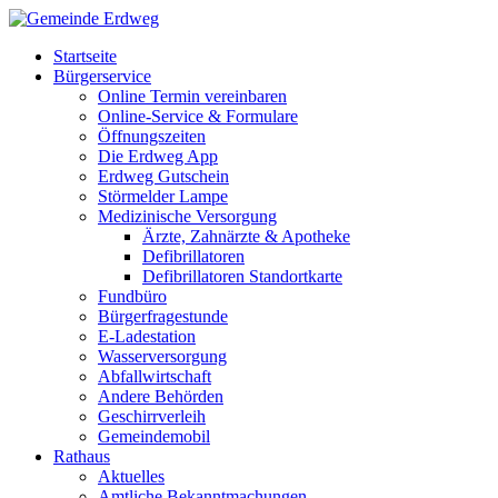
Startseite
Bürgerservice
Online Termin vereinbaren
Online-Service & Formulare
Öffnungszeiten
Die Erdweg App
Erdweg Gutschein
Störmelder Lampe
Medizinische Versorgung
Ärzte, Zahnärzte & Apotheke
Defibrillatoren
Defibrillatoren Standortkarte
Fundbüro
Bürgerfragestunde
E-Ladestation
Wasserversorgung
Abfallwirtschaft
Andere Behörden
Geschirrverleih
Gemeindemobil
Rathaus
Aktuelles
Amtliche Bekanntmachungen