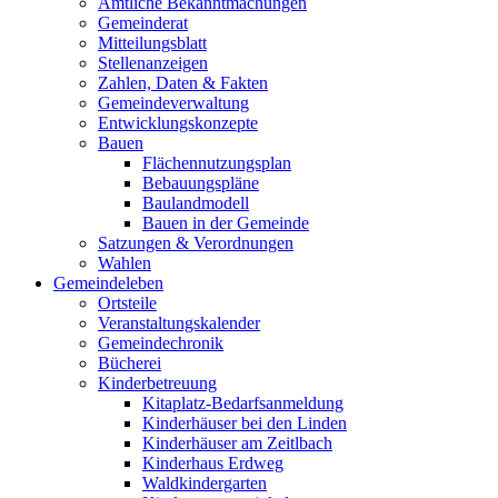
Amtliche Bekanntmachungen
Gemeinderat
Mitteilungsblatt
Stellenanzeigen
Zahlen, Daten & Fakten
Gemeindeverwaltung
Entwicklungskonzepte
Bauen
Flächennutzungsplan
Bebauungspläne
Baulandmodell
Bauen in der Gemeinde
Satzungen & Verordnungen
Wahlen
Gemeindeleben
Ortsteile
Veranstaltungskalender
Gemeindechronik
Bücherei
Kinderbetreuung
Kitaplatz-Bedarfsanmeldung
Kinderhäuser bei den Linden
Kinderhäuser am Zeitlbach
Kinderhaus Erdweg
Waldkindergarten