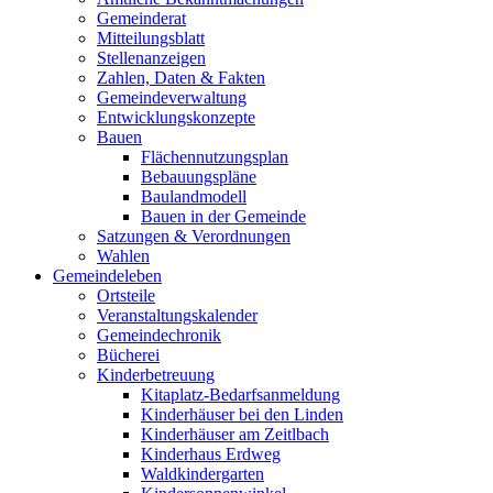
Gemeinderat
Mitteilungsblatt
Stellenanzeigen
Zahlen, Daten & Fakten
Gemeindeverwaltung
Entwicklungskonzepte
Bauen
Flächennutzungsplan
Bebauungspläne
Baulandmodell
Bauen in der Gemeinde
Satzungen & Verordnungen
Wahlen
Gemeindeleben
Ortsteile
Veranstaltungskalender
Gemeindechronik
Bücherei
Kinderbetreuung
Kitaplatz-Bedarfsanmeldung
Kinderhäuser bei den Linden
Kinderhäuser am Zeitlbach
Kinderhaus Erdweg
Waldkindergarten