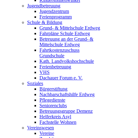
Kindersonnenwinkel
Jugendbetreuung
Jugendzentrum
Ferienprogramm
Schule & Bildung
Grund- & Mittelschule Erdweg
Fahrpläne Schule Erdweg
Betreuung an der Grund- &
Mittelschule Erdweg
Fahrtkostenzuschuss
Grundschule
Kath. Landvolkshochschule
Ferienbetreuung
VHS
Dachauer Forum e. V.
Soziales
Bürgerstiftung
Nachbarschaftshilfe Erdweg
Pflegedienste
Seniorenclubs
Betreuungsgruppe Demenz
Helferkreis Asyl
Fachstelle Wohnen
Vereinswesen
Vereine