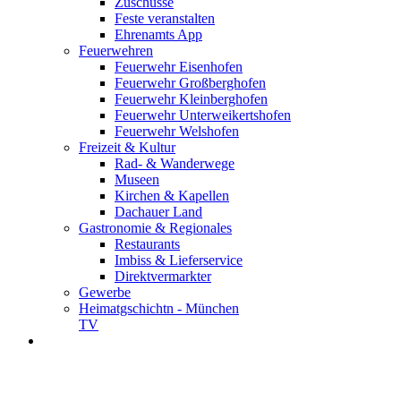
Zuschüsse
Feste veranstalten
Ehrenamts App
Feuerwehren
Feuerwehr Eisenhofen
Feuerwehr Großberghofen
Feuerwehr Kleinberghofen
Feuerwehr Unterweikertshofen
Feuerwehr Welshofen
Freizeit & Kultur
Rad- & Wanderwege
Museen
Kirchen & Kapellen
Dachauer Land
Gastronomie & Regionales
Restaurants
Imbiss & Lieferservice
Direktvermarkter
Gewerbe
Heimatgschichtn - München
TV