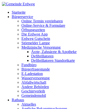
Startseite
Bürgerservice
Online Termin vereinbaren
Online-Service & Formulare
Öffnungszeiten
Die Erdweg App
Erdweg Gutschein
Störmelder Lampe
Medizinische Versorgung
Ärzte, Zahnärzte & Apotheke
Defibrillatoren
Defibrillatoren Standortkarte
Fundbüro
Bürgerfragestunde
E-Ladestation
Wasserversorgung
Abfallwirtschaft
Andere Behörden
Geschirrverleih
Gemeindemobil
Rathaus
Aktuelles
Amtliche Bekanntmachungen