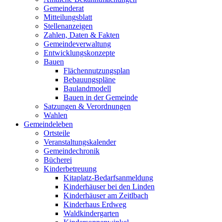
Gemeinderat
Mitteilungsblatt
Stellenanzeigen
Zahlen, Daten & Fakten
Gemeindeverwaltung
Entwicklungskonzepte
Bauen
Flächennutzungsplan
Bebauungspläne
Baulandmodell
Bauen in der Gemeinde
Satzungen & Verordnungen
Wahlen
Gemeindeleben
Ortsteile
Veranstaltungskalender
Gemeindechronik
Bücherei
Kinderbetreuung
Kitaplatz-Bedarfsanmeldung
Kinderhäuser bei den Linden
Kinderhäuser am Zeitlbach
Kinderhaus Erdweg
Waldkindergarten