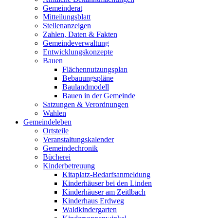
Gemeinderat
Mitteilungsblatt
Stellenanzeigen
Zahlen, Daten & Fakten
Gemeindeverwaltung
Entwicklungskonzepte
Bauen
Flächennutzungsplan
Bebauungspläne
Baulandmodell
Bauen in der Gemeinde
Satzungen & Verordnungen
Wahlen
Gemeindeleben
Ortsteile
Veranstaltungskalender
Gemeindechronik
Bücherei
Kinderbetreuung
Kitaplatz-Bedarfsanmeldung
Kinderhäuser bei den Linden
Kinderhäuser am Zeitlbach
Kinderhaus Erdweg
Waldkindergarten