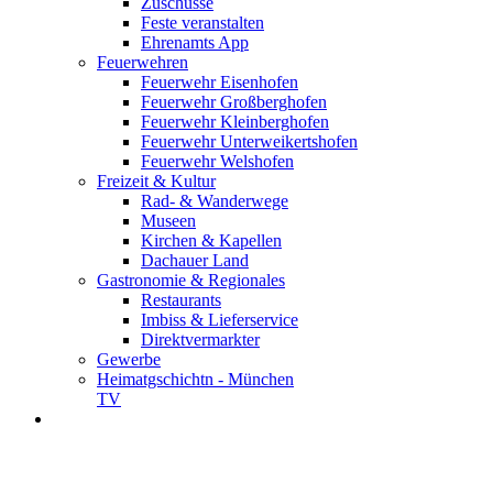
Zuschüsse
Feste veranstalten
Ehrenamts App
Feuerwehren
Feuerwehr Eisenhofen
Feuerwehr Großberghofen
Feuerwehr Kleinberghofen
Feuerwehr Unterweikertshofen
Feuerwehr Welshofen
Freizeit & Kultur
Rad- & Wanderwege
Museen
Kirchen & Kapellen
Dachauer Land
Gastronomie & Regionales
Restaurants
Imbiss & Lieferservice
Direktvermarkter
Gewerbe
Heimatgschichtn - München
TV