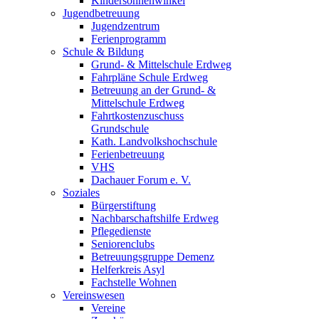
Kindersonnenwinkel
Jugendbetreuung
Jugendzentrum
Ferienprogramm
Schule & Bildung
Grund- & Mittelschule Erdweg
Fahrpläne Schule Erdweg
Betreuung an der Grund- &
Mittelschule Erdweg
Fahrtkostenzuschuss
Grundschule
Kath. Landvolkshochschule
Ferienbetreuung
VHS
Dachauer Forum e. V.
Soziales
Bürgerstiftung
Nachbarschaftshilfe Erdweg
Pflegedienste
Seniorenclubs
Betreuungsgruppe Demenz
Helferkreis Asyl
Fachstelle Wohnen
Vereinswesen
Vereine