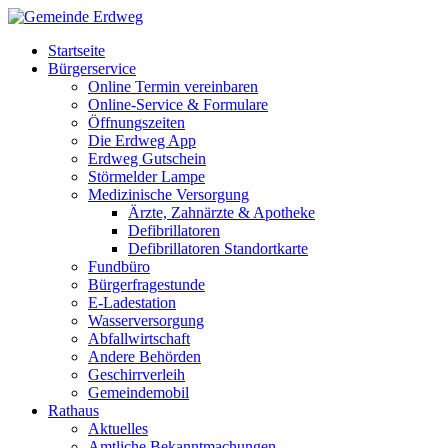
Startseite
Bürgerservice
Online Termin vereinbaren
Online-Service & Formulare
Öffnungszeiten
Die Erdweg App
Erdweg Gutschein
Störmelder Lampe
Medizinische Versorgung
Ärzte, Zahnärzte & Apotheke
Defibrillatoren
Defibrillatoren Standortkarte
Fundbüro
Bürgerfragestunde
E-Ladestation
Wasserversorgung
Abfallwirtschaft
Andere Behörden
Geschirrverleih
Gemeindemobil
Rathaus
Aktuelles
Amtliche Bekanntmachungen