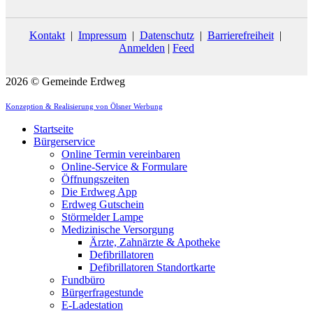
Kontakt
|
Impressum
|
Datenschutz
|
Barrierefreiheit
|
Anmelden
|
Feed
2026 © Gemeinde Erdweg
Konzeption & Realisierung von Ölsner Werbung
Startseite
Bürgerservice
Online Termin vereinbaren
Online-Service & Formulare
Öffnungszeiten
Die Erdweg App
Erdweg Gutschein
Störmelder Lampe
Medizinische Versorgung
Ärzte, Zahnärzte & Apotheke
Defibrillatoren
Defibrillatoren Standortkarte
Fundbüro
Bürgerfragestunde
E-Ladestation