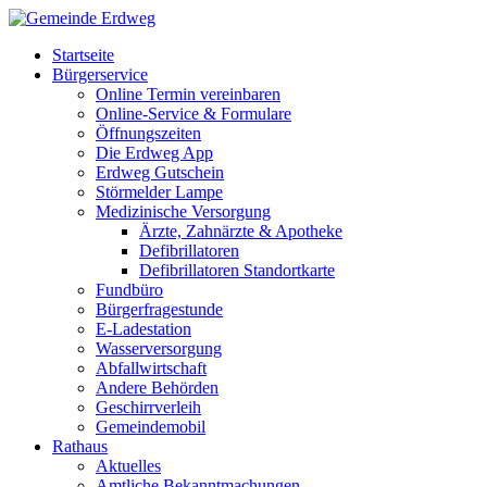
Startseite
Bürgerservice
Online Termin vereinbaren
Online-Service & Formulare
Öffnungszeiten
Die Erdweg App
Erdweg Gutschein
Störmelder Lampe
Medizinische Versorgung
Ärzte, Zahnärzte & Apotheke
Defibrillatoren
Defibrillatoren Standortkarte
Fundbüro
Bürgerfragestunde
E-Ladestation
Wasserversorgung
Abfallwirtschaft
Andere Behörden
Geschirrverleih
Gemeindemobil
Rathaus
Aktuelles
Amtliche Bekanntmachungen