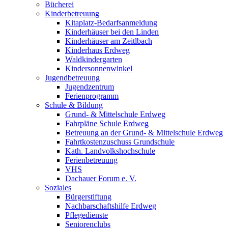
Bücherei
Kinderbetreuung
Kitaplatz-Bedarfsanmeldung
Kinderhäuser bei den Linden
Kinderhäuser am Zeitlbach
Kinderhaus Erdweg
Waldkindergarten
Kindersonnenwinkel
Jugendbetreuung
Jugendzentrum
Ferienprogramm
Schule & Bildung
Grund- & Mittelschule Erdweg
Fahrpläne Schule Erdweg
Betreuung an der Grund- & Mittelschule Erdweg
Fahrtkostenzuschuss Grundschule
Kath. Landvolkshochschule
Ferienbetreuung
VHS
Dachauer Forum e. V.
Soziales
Bürgerstiftung
Nachbarschaftshilfe Erdweg
Pflegedienste
Seniorenclubs