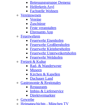
Betreuungsgruppe Demenz
Helferkreis Asyl
Fachstelle Wohnen
Vereinswesen
Vereine
Zuschüsse
Feste veranstalten
Ehrenamts App
Feuerwehren
Feuerwehr Eisenhofen
Feuerwehr Großberghofen
Feuerwehr Kleinberghofen
Feuerwehr Unterweikertshofen
Feuerwehr Welshofen
Freizeit & Kultur
Rad- & Wanderwege
Museen
Kirchen & Kapellen
Dachauer Land
Gastronomie & Regionales
Restaurants
Imbiss & Lieferservice
Direktvermarkter
Gewerbe
Heimatgschichtn - München TV