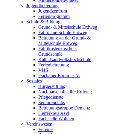
Kindersonnenwinkel
Jugendbetreuung
Jugendzentrum
Ferienprogramm
Schule & Bildung
Grund- & Mittelschule Erdweg
Fahrpläne Schule Erdweg
Betreuung an der Grund- &
Mittelschule Erdweg
Fahrtkostenzuschuss
Grundschule
Kath. Landvolkshochschule
Ferienbetreuung
VHS
Dachauer Forum e. V.
Soziales
Bürgerstiftung
Nachbarschaftshilfe Erdweg
Pflegedienste
Seniorenclubs
Betreuungsgruppe Demenz
Helferkreis Asyl
Fachstelle Wohnen
Vereinswesen
Vereine