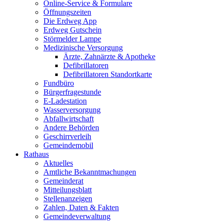
Online-Service & Formulare
Öffnungszeiten
Die Erdweg App
Erdweg Gutschein
Störmelder Lampe
Medizinische Versorgung
Ärzte, Zahnärzte & Apotheke
Defibrillatoren
Defibrillatoren Standortkarte
Fundbüro
Bürgerfragestunde
E-Ladestation
Wasserversorgung
Abfallwirtschaft
Andere Behörden
Geschirrverleih
Gemeindemobil
Rathaus
Aktuelles
Amtliche Bekanntmachungen
Gemeinderat
Mitteilungsblatt
Stellenanzeigen
Zahlen, Daten & Fakten
Gemeindeverwaltung