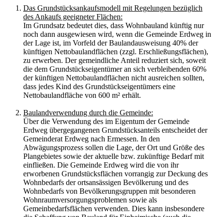
Das Grundstücksankaufsmodell mit Regelungen bezüglich
des Ankaufs geeigneter Flächen:
Im Grundsatz bedeutet dies, dass Wohnbauland künftig nur
noch dann ausgewiesen wird, wenn die Gemeinde Erdweg in
der Lage ist, im Vorfeld der Baulandausweisung 40% der
künftigen Nettobaulandflächen (zzgl. Erschließungsflächen),
zu erwerben. Der gemeindliche Anteil reduziert sich, soweit
die dem Grundstückseigentümer an sich verbleibenden 60%
der künftigen Nettobaulandflächen nicht ausreichen sollten,
dass jedes Kind des Grundstückseigentümers eine
Nettobaulandfläche von 600 m² erhält.
Baulandverwendung durch die Gemeinde:
Über die Verwendung des im Eigentum der Gemeinde
Erdweg übergegangenen Grundstücksanteils entscheidet der
Gemeinderat Erdweg nach Ermessen. In den
Abwägungsprozess sollen die Lage, der Ort und Größe des
Plangebietes sowie der aktuelle bzw. zukünftige Bedarf mit
einfließen. Die Gemeinde Erdweg wird die von ihr
erworbenen Grundstücksflächen vorrangig zur Deckung des
Wohnbedarfs der ortsansässigen Bevölkerung und des
Wohnbedarfs von Bevölkerungsgruppen mit besonderen
Wohnraumversorgungsproblemen sowie als
Gemeinbedarfsflächen verwenden. Dies kann insbesondere