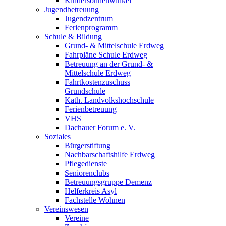
Kindersonnenwinkel
Jugendbetreuung
Jugendzentrum
Ferienprogramm
Schule & Bildung
Grund- & Mittelschule Erdweg
Fahrpläne Schule Erdweg
Betreuung an der Grund- &
Mittelschule Erdweg
Fahrtkostenzuschuss
Grundschule
Kath. Landvolkshochschule
Ferienbetreuung
VHS
Dachauer Forum e. V.
Soziales
Bürgerstiftung
Nachbarschaftshilfe Erdweg
Pflegedienste
Seniorenclubs
Betreuungsgruppe Demenz
Helferkreis Asyl
Fachstelle Wohnen
Vereinswesen
Vereine