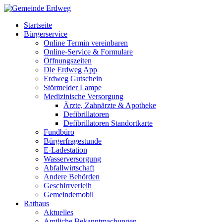
Startseite
Bürgerservice
Online Termin vereinbaren
Online-Service & Formulare
Öffnungszeiten
Die Erdweg App
Erdweg Gutschein
Störmelder Lampe
Medizinische Versorgung
Ärzte, Zahnärzte & Apotheke
Defibrillatoren
Defibrillatoren Standortkarte
Fundbüro
Bürgerfragestunde
E-Ladestation
Wasserversorgung
Abfallwirtschaft
Andere Behörden
Geschirrverleih
Gemeindemobil
Rathaus
Aktuelles
Amtliche Bekanntmachungen