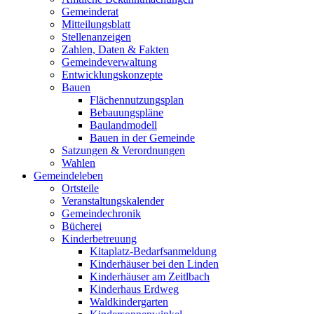
Gemeinderat
Mitteilungsblatt
Stellenanzeigen
Zahlen, Daten & Fakten
Gemeindeverwaltung
Entwicklungskonzepte
Bauen
Flächennutzungsplan
Bebauungspläne
Baulandmodell
Bauen in der Gemeinde
Satzungen & Verordnungen
Wahlen
Gemeindeleben
Ortsteile
Veranstaltungskalender
Gemeindechronik
Bücherei
Kinderbetreuung
Kitaplatz-Bedarfsanmeldung
Kinderhäuser bei den Linden
Kinderhäuser am Zeitlbach
Kinderhaus Erdweg
Waldkindergarten