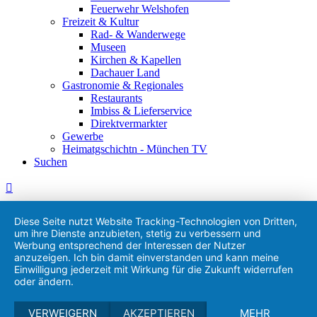
Feuerwehr Welshofen
Freizeit & Kultur
Rad- & Wanderwege
Museen
Kirchen & Kapellen
Dachauer Land
Gastronomie & Regionales
Restaurants
Imbiss & Lieferservice
Direktvermarkter
Gewerbe
Heimatgschichtn - München TV
Suchen
Diese Seite nutzt Website Tracking-Technologien von Dritten,
um ihre Dienste anzubieten, stetig zu verbessern und
Werbung entsprechend der Interessen der Nutzer
anzuzeigen. Ich bin damit einverstanden und kann meine
Einwilligung jederzeit mit Wirkung für die Zukunft widerrufen
oder ändern.
VERWEIGERN
AKZEPTIEREN
MEHR