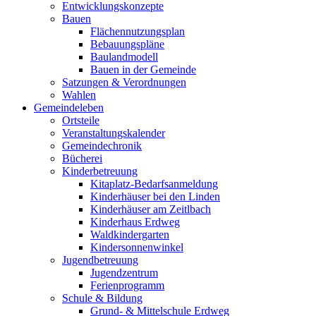
Entwicklungskonzepte
Bauen
Flächennutzungsplan
Bebauungspläne
Baulandmodell
Bauen in der Gemeinde
Satzungen & Verordnungen
Wahlen
Gemeindeleben
Ortsteile
Veranstaltungskalender
Gemeindechronik
Bücherei
Kinderbetreuung
Kitaplatz-Bedarfsanmeldung
Kinderhäuser bei den Linden
Kinderhäuser am Zeitlbach
Kinderhaus Erdweg
Waldkindergarten
Kindersonnenwinkel
Jugendbetreuung
Jugendzentrum
Ferienprogramm
Schule & Bildung
Grund- & Mittelschule Erdweg