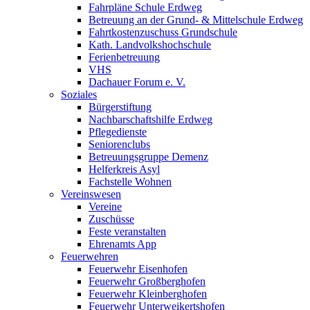
Fahrpläne Schule Erdweg
Betreuung an der Grund- & Mittelschule Erdweg
Fahrtkostenzuschuss Grundschule
Kath. Landvolkshochschule
Ferienbetreuung
VHS
Dachauer Forum e. V.
Soziales
Bürgerstiftung
Nachbarschaftshilfe Erdweg
Pflegedienste
Seniorenclubs
Betreuungsgruppe Demenz
Helferkreis Asyl
Fachstelle Wohnen
Vereinswesen
Vereine
Zuschüsse
Feste veranstalten
Ehrenamts App
Feuerwehren
Feuerwehr Eisenhofen
Feuerwehr Großberghofen
Feuerwehr Kleinberghofen
Feuerwehr Unterweikertshofen