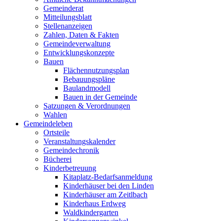
Gemeinderat
Mitteilungsblatt
Stellenanzeigen
Zahlen, Daten & Fakten
Gemeindeverwaltung
Entwicklungskonzepte
Bauen
Flächennutzungsplan
Bebauungspläne
Baulandmodell
Bauen in der Gemeinde
Satzungen & Verordnungen
Wahlen
Gemeindeleben
Ortsteile
Veranstaltungskalender
Gemeindechronik
Bücherei
Kinderbetreuung
Kitaplatz-Bedarfsanmeldung
Kinderhäuser bei den Linden
Kinderhäuser am Zeitlbach
Kinderhaus Erdweg
Waldkindergarten