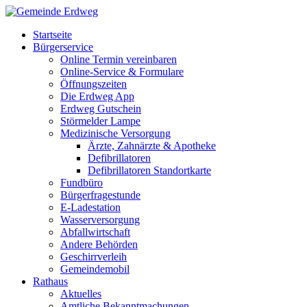
Startseite
Bürgerservice
Online Termin vereinbaren
Online-Service & Formulare
Öffnungszeiten
Die Erdweg App
Erdweg Gutschein
Störmelder Lampe
Medizinische Versorgung
Ärzte, Zahnärzte & Apotheke
Defibrillatoren
Defibrillatoren Standortkarte
Fundbüro
Bürgerfragestunde
E-Ladestation
Wasserversorgung
Abfallwirtschaft
Andere Behörden
Geschirrverleih
Gemeindemobil
Rathaus
Aktuelles
Amtliche Bekanntmachungen