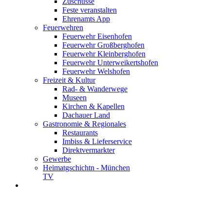
Zuschüsse
Feste veranstalten
Ehrenamts App
Feuerwehren
Feuerwehr Eisenhofen
Feuerwehr Großberghofen
Feuerwehr Kleinberghofen
Feuerwehr Unterweikertshofen
Feuerwehr Welshofen
Freizeit & Kultur
Rad- & Wanderwege
Museen
Kirchen & Kapellen
Dachauer Land
Gastronomie & Regionales
Restaurants
Imbiss & Lieferservice
Direktvermarkter
Gewerbe
Heimatgschichtn - München
TV