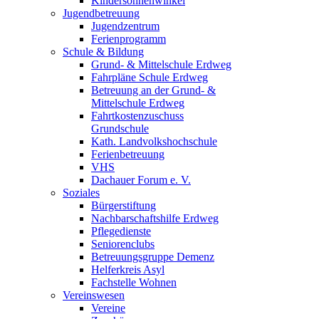
Kindersonnenwinkel
Jugendbetreuung
Jugendzentrum
Ferienprogramm
Schule & Bildung
Grund- & Mittelschule Erdweg
Fahrpläne Schule Erdweg
Betreuung an der Grund- &
Mittelschule Erdweg
Fahrtkostenzuschuss
Grundschule
Kath. Landvolkshochschule
Ferienbetreuung
VHS
Dachauer Forum e. V.
Soziales
Bürgerstiftung
Nachbarschaftshilfe Erdweg
Pflegedienste
Seniorenclubs
Betreuungsgruppe Demenz
Helferkreis Asyl
Fachstelle Wohnen
Vereinswesen
Vereine