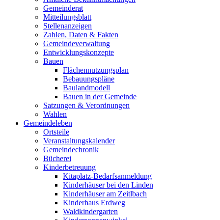
Gemeinderat
Mitteilungsblatt
Stellenanzeigen
Zahlen, Daten & Fakten
Gemeindeverwaltung
Entwicklungskonzepte
Bauen
Flächennutzungsplan
Bebauungspläne
Baulandmodell
Bauen in der Gemeinde
Satzungen & Verordnungen
Wahlen
Gemeindeleben
Ortsteile
Veranstaltungskalender
Gemeindechronik
Bücherei
Kinderbetreuung
Kitaplatz-Bedarfsanmeldung
Kinderhäuser bei den Linden
Kinderhäuser am Zeitlbach
Kinderhaus Erdweg
Waldkindergarten