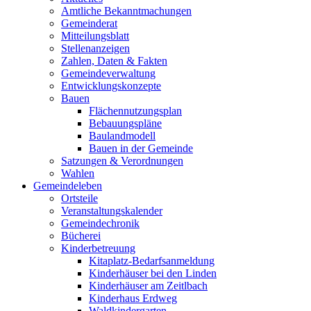
Amtliche Bekanntmachungen
Gemeinderat
Mitteilungsblatt
Stellenanzeigen
Zahlen, Daten & Fakten
Gemeindeverwaltung
Entwicklungskonzepte
Bauen
Flächennutzungsplan
Bebauungspläne
Baulandmodell
Bauen in der Gemeinde
Satzungen & Verordnungen
Wahlen
Gemeindeleben
Ortsteile
Veranstaltungskalender
Gemeindechronik
Bücherei
Kinderbetreuung
Kitaplatz-Bedarfsanmeldung
Kinderhäuser bei den Linden
Kinderhäuser am Zeitlbach
Kinderhaus Erdweg
Waldkindergarten