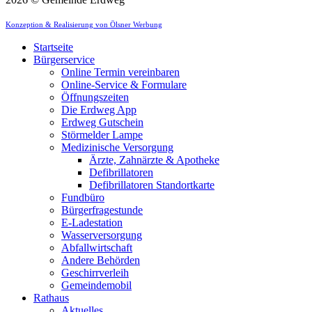
Konzeption & Realisierung von Ölsner Werbung
Startseite
Bürgerservice
Online Termin vereinbaren
Online-Service & Formulare
Öffnungszeiten
Die Erdweg App
Erdweg Gutschein
Störmelder Lampe
Medizinische Versorgung
Ärzte, Zahnärzte & Apotheke
Defibrillatoren
Defibrillatoren Standortkarte
Fundbüro
Bürgerfragestunde
E-Ladestation
Wasserversorgung
Abfallwirtschaft
Andere Behörden
Geschirrverleih
Gemeindemobil
Rathaus
Aktuelles