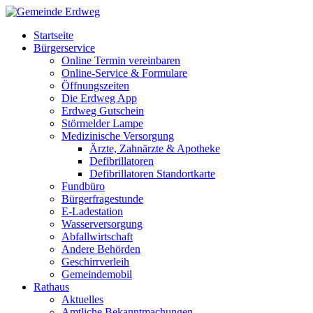
Startseite
Bürgerservice
Online Termin vereinbaren
Online-Service & Formulare
Öffnungszeiten
Die Erdweg App
Erdweg Gutschein
Störmelder Lampe
Medizinische Versorgung
Ärzte, Zahnärzte & Apotheke
Defibrillatoren
Defibrillatoren Standortkarte
Fundbüro
Bürgerfragestunde
E-Ladestation
Wasserversorgung
Abfallwirtschaft
Andere Behörden
Geschirrverleih
Gemeindemobil
Rathaus
Aktuelles
Amtliche Bekanntmachungen