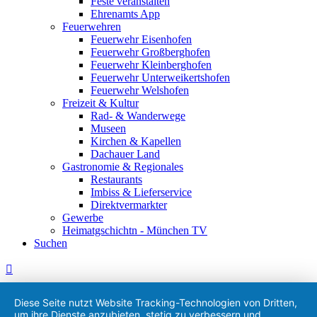
Feste veranstalten
Ehrenamts App
Feuerwehren
Feuerwehr Eisenhofen
Feuerwehr Großberghofen
Feuerwehr Kleinberghofen
Feuerwehr Unterweikertshofen
Feuerwehr Welshofen
Freizeit & Kultur
Rad- & Wanderwege
Museen
Kirchen & Kapellen
Dachauer Land
Gastronomie & Regionales
Restaurants
Imbiss & Lieferservice
Direktvermarkter
Gewerbe
Heimatgschichtn - München TV
Suchen
Diese Seite nutzt Website Tracking-Technologien von Dritten,
um ihre Dienste anzubieten, stetig zu verbessern und