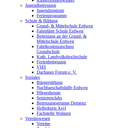
Kindersonnenwinkel
Jugendbetreuung
Jugendzentrum
Ferienprogramm
Schule & Bildung
Grund- & Mittelschule Erdweg
Fahrpläne Schule Erdweg
Betreuung an der Grund- &
Mittelschule Erdweg
Fahrtkostenzuschuss
Grundschule
Kath. Landvolkshochschule
Ferienbetreuung
VHS
Dachauer Forum e. V.
Soziales
Bürgerstiftung
Nachbarschaftshilfe Erdweg
Pflegedienste
Seniorenclubs
Betreuungsgruppe Demenz
Helferkreis Asyl
Fachstelle Wohnen
Vereinswesen
Vereine