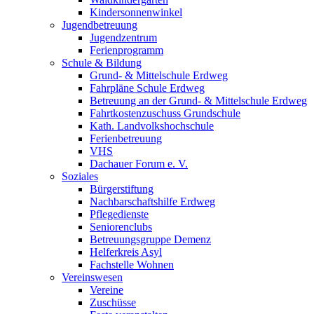
Kindersonnenwinkel
Jugendbetreuung
Jugendzentrum
Ferienprogramm
Schule & Bildung
Grund- & Mittelschule Erdweg
Fahrpläne Schule Erdweg
Betreuung an der Grund- & Mittelschule Erdweg
Fahrtkostenzuschuss Grundschule
Kath. Landvolkshochschule
Ferienbetreuung
VHS
Dachauer Forum e. V.
Soziales
Bürgerstiftung
Nachbarschaftshilfe Erdweg
Pflegedienste
Seniorenclubs
Betreuungsgruppe Demenz
Helferkreis Asyl
Fachstelle Wohnen
Vereinswesen
Vereine
Zuschüsse