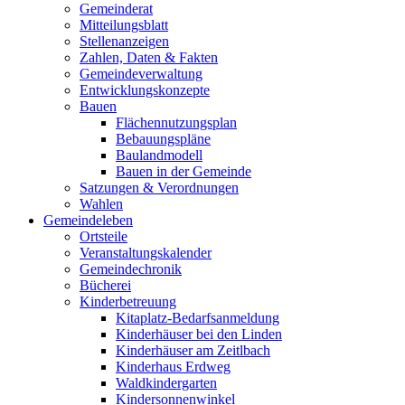
Gemeinderat
Mitteilungsblatt
Stellenanzeigen
Zahlen, Daten & Fakten
Gemeindeverwaltung
Entwicklungskonzepte
Bauen
Flächennutzungsplan
Bebauungspläne
Baulandmodell
Bauen in der Gemeinde
Satzungen & Verordnungen
Wahlen
Gemeindeleben
Ortsteile
Veranstaltungskalender
Gemeindechronik
Bücherei
Kinderbetreuung
Kitaplatz-Bedarfsanmeldung
Kinderhäuser bei den Linden
Kinderhäuser am Zeitlbach
Kinderhaus Erdweg
Waldkindergarten
Kindersonnenwinkel