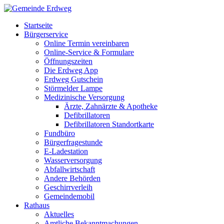
Startseite
Bürgerservice
Online Termin vereinbaren
Online-Service & Formulare
Öffnungszeiten
Die Erdweg App
Erdweg Gutschein
Störmelder Lampe
Medizinische Versorgung
Ärzte, Zahnärzte & Apotheke
Defibrillatoren
Defibrillatoren Standortkarte
Fundbüro
Bürgerfragestunde
E-Ladestation
Wasserversorgung
Abfallwirtschaft
Andere Behörden
Geschirrverleih
Gemeindemobil
Rathaus
Aktuelles
Amtliche Bekanntmachungen