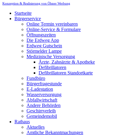
Konzeption & Realisierung von Ölsner Werbung
Startseite
Bürgerservice
Online Termin vereinbaren
Online-Service & Formulare
Öffnungszeiten
Die Erdweg App
Erdweg Gutschein
Störmelder Lampe
Medizinische Versorgung
Ärzte, Zahnärzte & Apotheke
Defibrillatoren
Defibrillatoren Standortkarte
Fundbüro
Bürgerfragestunde
E-Ladestation
Wasserversorgung
Abfallwirtschaft
Andere Behörden
Geschirrverleih
Gemeindemobil
Rathaus
Aktuelles
Amtliche Bekanntmachungen