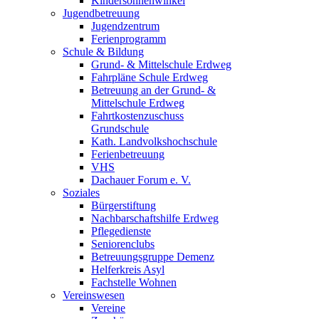
Kindersonnenwinkel
Jugendbetreuung
Jugendzentrum
Ferienprogramm
Schule & Bildung
Grund- & Mittelschule Erdweg
Fahrpläne Schule Erdweg
Betreuung an der Grund- &
Mittelschule Erdweg
Fahrtkostenzuschuss
Grundschule
Kath. Landvolkshochschule
Ferienbetreuung
VHS
Dachauer Forum e. V.
Soziales
Bürgerstiftung
Nachbarschaftshilfe Erdweg
Pflegedienste
Seniorenclubs
Betreuungsgruppe Demenz
Helferkreis Asyl
Fachstelle Wohnen
Vereinswesen
Vereine