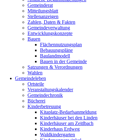
Gemeinderat
Mitteilungsblatt
Stellenanzeigen
Zahlen, Daten & Fakten
Gemeindeverwaltung
Entwicklungskonzepte
Bauen
Flächennutzungsplan
Bebauungspläne
Baulandmodell
Bauen in der Gemeinde
Satzungen & Verordnungen
Wahlen
Gemeindeleben
Ortsteile
Veranstaltungskalender
Gemeindechronik
Bücherei
Kinderbetreuung
Kitaplatz-Bedarfsanmeldung
Kinderhäuser bei den Linden
Kinderhäuser am Zeitlbach
Kinderhaus Erdweg
Waldkindergarten