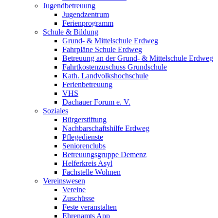
Jugendbetreuung
Jugendzentrum
Ferienprogramm
Schule & Bildung
Grund- & Mittelschule Erdweg
Fahrpläne Schule Erdweg
Betreuung an der Grund- & Mittelschule Erdweg
Fahrtkostenzuschuss Grundschule
Kath. Landvolkshochschule
Ferienbetreuung
VHS
Dachauer Forum e. V.
Soziales
Bürgerstiftung
Nachbarschaftshilfe Erdweg
Pflegedienste
Seniorenclubs
Betreuungsgruppe Demenz
Helferkreis Asyl
Fachstelle Wohnen
Vereinswesen
Vereine
Zuschüsse
Feste veranstalten
Ehrenamts App