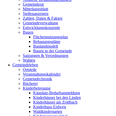
Gemeinderat
Mitteilungsblatt
Stellenanzeigen
Zahlen, Daten & Fakten
Gemeindeverwaltung
Entwicklungskonzepte
Bauen
Flächennutzungsplan
Bebauungspläne
Baulandmodell
Bauen in der Gemeinde
Satzungen & Verordnungen
Wahlen
Gemeindeleben
Ortsteile
Veranstaltungskalender
Gemeindechronik
Bücherei
Kinderbetreuung
Kitaplatz-Bedarfsanmeldung
Kinderhäuser bei den Linden
Kinderhäuser am Zeitlbach
Kinderhaus Erdweg
Waldkindergarten