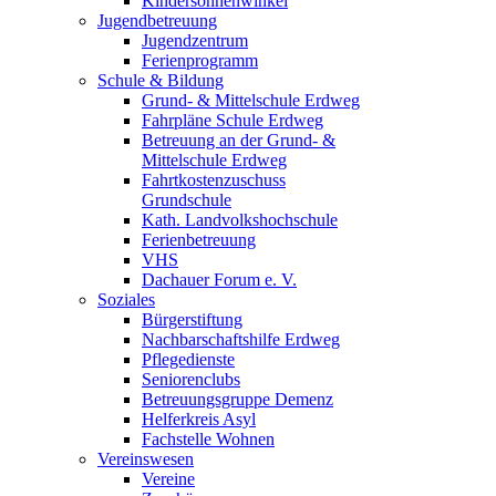
Kindersonnenwinkel
Jugendbetreuung
Jugendzentrum
Ferienprogramm
Schule & Bildung
Grund- & Mittelschule Erdweg
Fahrpläne Schule Erdweg
Betreuung an der Grund- &
Mittelschule Erdweg
Fahrtkostenzuschuss
Grundschule
Kath. Landvolkshochschule
Ferienbetreuung
VHS
Dachauer Forum e. V.
Soziales
Bürgerstiftung
Nachbarschaftshilfe Erdweg
Pflegedienste
Seniorenclubs
Betreuungsgruppe Demenz
Helferkreis Asyl
Fachstelle Wohnen
Vereinswesen
Vereine