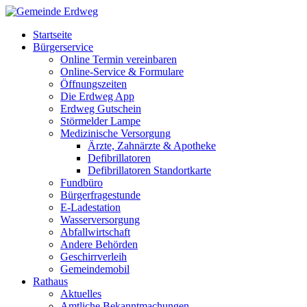
Startseite
Bürgerservice
Online Termin vereinbaren
Online-Service & Formulare
Öffnungszeiten
Die Erdweg App
Erdweg Gutschein
Störmelder Lampe
Medizinische Versorgung
Ärzte, Zahnärzte & Apotheke
Defibrillatoren
Defibrillatoren Standortkarte
Fundbüro
Bürgerfragestunde
E-Ladestation
Wasserversorgung
Abfallwirtschaft
Andere Behörden
Geschirrverleih
Gemeindemobil
Rathaus
Aktuelles
Amtliche Bekanntmachungen