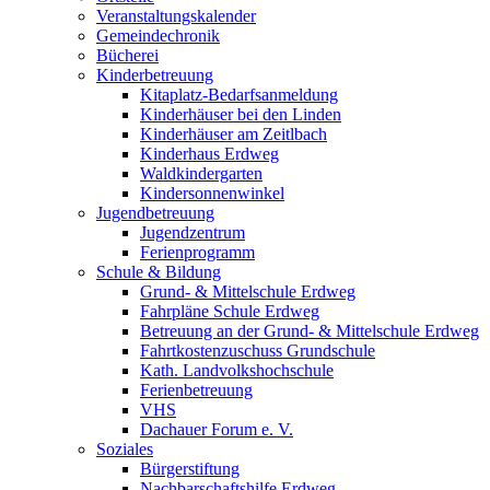
Veranstaltungskalender
Gemeindechronik
Bücherei
Kinderbetreuung
Kitaplatz-Bedarfsanmeldung
Kinderhäuser bei den Linden
Kinderhäuser am Zeitlbach
Kinderhaus Erdweg
Waldkindergarten
Kindersonnenwinkel
Jugendbetreuung
Jugendzentrum
Ferienprogramm
Schule & Bildung
Grund- & Mittelschule Erdweg
Fahrpläne Schule Erdweg
Betreuung an der Grund- & Mittelschule Erdweg
Fahrtkostenzuschuss Grundschule
Kath. Landvolkshochschule
Ferienbetreuung
VHS
Dachauer Forum e. V.
Soziales
Bürgerstiftung
Nachbarschaftshilfe Erdweg