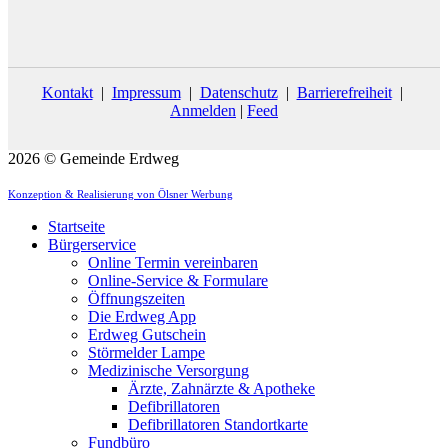
Kontakt
|
Impressum
|
Datenschutz
|
Barrierefreiheit
|
Anmelden
|
Feed
2026 © Gemeinde Erdweg
Konzeption & Realisierung von Ölsner Werbung
Startseite
Bürgerservice
Online Termin vereinbaren
Online-Service & Formulare
Öffnungszeiten
Die Erdweg App
Erdweg Gutschein
Störmelder Lampe
Medizinische Versorgung
Ärzte, Zahnärzte & Apotheke
Defibrillatoren
Defibrillatoren Standortkarte
Fundbüro