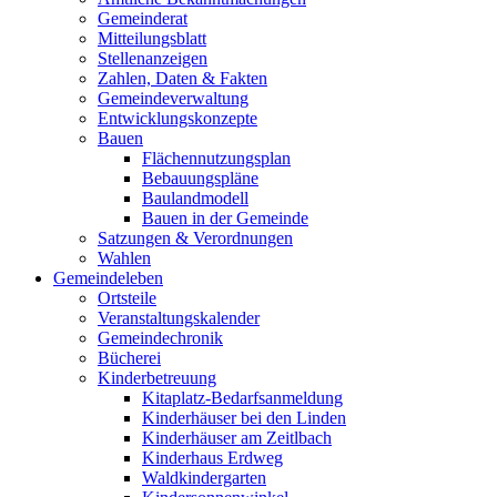
Gemeinderat
Mitteilungsblatt
Stellenanzeigen
Zahlen, Daten & Fakten
Gemeindeverwaltung
Entwicklungskonzepte
Bauen
Flächennutzungsplan
Bebauungspläne
Baulandmodell
Bauen in der Gemeinde
Satzungen & Verordnungen
Wahlen
Gemeindeleben
Ortsteile
Veranstaltungskalender
Gemeindechronik
Bücherei
Kinderbetreuung
Kitaplatz-Bedarfsanmeldung
Kinderhäuser bei den Linden
Kinderhäuser am Zeitlbach
Kinderhaus Erdweg
Waldkindergarten