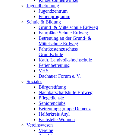
Kindersonnenwinkel
Jugendbetreuung
Jugendzentrum
Ferienprogramm
Schule & Bildung
Grund- & Mittelschule Erdweg
Fahrpläne Schule Erdweg
Betreuung an der Grund- &
Mittelschule Erdweg
Fahrtkostenzuschuss
Grundschule
Kath. Landvolkshochschule
Ferienbetreuung
VHS
Dachauer Forum e. V.
Soziales
Bürgerstiftung
Nachbarschaftshilfe Erdweg
Pflegedienste
Seniorenclubs
Betreuungsgruppe Demenz
Helferkreis Asyl
Fachstelle Wohnen
Vereinswesen
Vereine