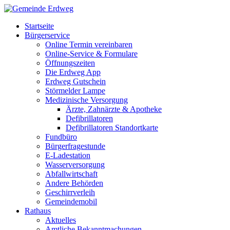
Startseite
Bürgerservice
Online Termin vereinbaren
Online-Service & Formulare
Öffnungszeiten
Die Erdweg App
Erdweg Gutschein
Störmelder Lampe
Medizinische Versorgung
Ärzte, Zahnärzte & Apotheke
Defibrillatoren
Defibrillatoren Standortkarte
Fundbüro
Bürgerfragestunde
E-Ladestation
Wasserversorgung
Abfallwirtschaft
Andere Behörden
Geschirrverleih
Gemeindemobil
Rathaus
Aktuelles
Amtliche Bekanntmachungen