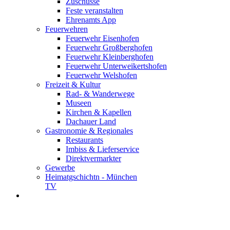
Zuschüsse
Feste veranstalten
Ehrenamts App
Feuerwehren
Feuerwehr Eisenhofen
Feuerwehr Großberghofen
Feuerwehr Kleinberghofen
Feuerwehr Unterweikertshofen
Feuerwehr Welshofen
Freizeit & Kultur
Rad- & Wanderwege
Museen
Kirchen & Kapellen
Dachauer Land
Gastronomie & Regionales
Restaurants
Imbiss & Lieferservice
Direktvermarkter
Gewerbe
Heimatgschichtn - München
TV