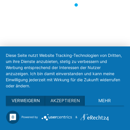
Diese Seite nutzt Website Tracking-Technologien von Dritten,
um ihre Dienste anzubieten, stetig zu verbessern und
Werbung entsprechend der Interessen der Nutzer
anzuzeigen. Ich bin damit einverstanden und kann meine
Einwilligung jederzeit mit Wirkung für die Zukunft widerrufen
oder ändern.
Vorheriger Beitrag: Amtsblatt Nr. 07 vom 20.3.2025
Nächster Bei
Zurück
Weiter
VERWEIGERN
AKZEPTIEREN
MEHR
Powered by
&