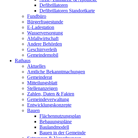
Defibrillatoren
Defibrillatoren Standortkarte
Fundbüro
Bürgerfragestunde
E-Ladestation
Wasserversorgung
Abfallwirtschaft
Andere Behörden
Geschirrverleih
Gemeindemobil
Rathaus
Aktuelles
Amtliche Bekanntmachungen
Gemeinderat
Mitteilungsblatt
Stellenanzeigen
Zahlen, Daten & Fakten
Gemeindeverwaltung
Entwicklungskonzepte
Bauen
Flächennutzungsplan
Bebauungspläne
Baulandmodell
Bauen in der Gemeinde