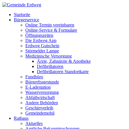
Startseite
Bürgerservice
Online Termin vereinbaren
Online-Service & Formulare
Öffnungszeiten
Die Erdweg App
Erdweg Gutschein
Störmelder Lampe
Medizinische Versorgung
Ärzte, Zahnärzte & Apotheke
Defibrillatoren
Defibrillatoren Standortkarte
Fundbüro
Bürgerfragestunde
E-Ladestation
Wasserversorgung
Abfallwirtschaft
Andere Behörden
Geschirrverleih
Gemeindemobil
Rathaus
Aktuelles
Amtliche Bekanntmachungen