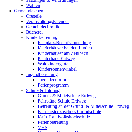
Satzungen & Verordnungen
Wahlen
Gemeindeleben
Ortsteile
Veranstaltungskalender
Gemeindechronik
Bücherei
Kinderbetreuung
Kitaplatz-Bedarfsanmeldung
Kinderhäuser bei den Linden
Kinderhäuser am Zeitlbach
Kinderhaus Erdweg
Waldkindergarten
Kindersonnenwinkel
Jugendbetreuung
Jugendzentrum
Ferienprogramm
Schule & Bildung
Grund- & Mittelschule Erdweg
Fahrpläne Schule Erdweg
Betreuung an der Grund- & Mittelschule Erdweg
Fahrtkostenzuschuss Grundschule
Kath. Landvolkshochschule
Ferienbetreuung
VHS