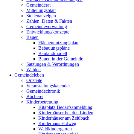
Gemeinderat
Mitteilungsblatt
Stellenanzeigen
Zahlen, Daten & Fakten
Gemeindeverwaltung
Entwicklungskonzepte
Bauen
Flächennutzungsplan
Bebauungspläne
Baulandmodell
Bauen in der Gemeinde
Satzungen & Verordnungen
Wahlen
Gemeindeleben
Ortsteile
Veranstaltungskalender
Gemeindechronik
Bücherei
Kinderbetreuung
Kitaplatz-Bedarfsanmeldung
Kinderhäuser bei den Linden
Kinderhäuser am Zeitlbach
Kinderhaus Erdweg
Waldkindergarten