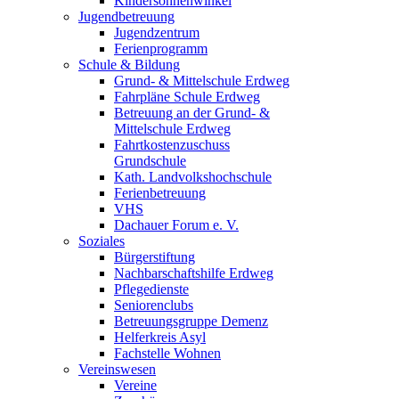
Kindersonnenwinkel
Jugendbetreuung
Jugendzentrum
Ferienprogramm
Schule & Bildung
Grund- & Mittelschule Erdweg
Fahrpläne Schule Erdweg
Betreuung an der Grund- &
Mittelschule Erdweg
Fahrtkostenzuschuss
Grundschule
Kath. Landvolkshochschule
Ferienbetreuung
VHS
Dachauer Forum e. V.
Soziales
Bürgerstiftung
Nachbarschaftshilfe Erdweg
Pflegedienste
Seniorenclubs
Betreuungsgruppe Demenz
Helferkreis Asyl
Fachstelle Wohnen
Vereinswesen
Vereine