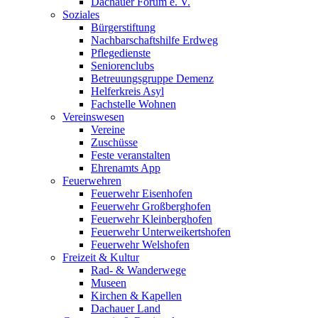
Dachauer Forum e. V.
Soziales
Bürgerstiftung
Nachbarschaftshilfe Erdweg
Pflegedienste
Seniorenclubs
Betreuungsgruppe Demenz
Helferkreis Asyl
Fachstelle Wohnen
Vereinswesen
Vereine
Zuschüsse
Feste veranstalten
Ehrenamts App
Feuerwehren
Feuerwehr Eisenhofen
Feuerwehr Großberghofen
Feuerwehr Kleinberghofen
Feuerwehr Unterweikertshofen
Feuerwehr Welshofen
Freizeit & Kultur
Rad- & Wanderwege
Museen
Kirchen & Kapellen
Dachauer Land