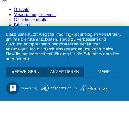
Ortsteile
Veranstaltungskalender
Gemeindechronik
Bücherei
Kinderbetreuung
Diese Seite nutzt Website Tracking-Technologien von Dritten,
Jugendbetreuung
um ihre Dienste anzubieten, stetig zu verbessern und
Schule & Bildung
Werbung entsprechend der Interessen der Nutzer
Soziales
anzuzeigen. Ich bin damit einverstanden und kann meine
Vereinswesen
Einwilligung jederzeit mit Wirkung für die Zukunft widerrufen
Feuerwehren
oder ändern.
Freizeit & Kultur
Gastronomie & Regionales
VERWEIGERN
AKZEPTIEREN
MEHR
Gewerbe
Heimatgschichtn - München TV
Powered by
&