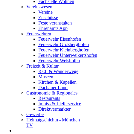
Fachstelle Wohnen
Vereinswesen
Vereine
Zuschüsse
Feste veranstalten
Ehrenamts App
Feuerwehren
Feuerwehr Eisenhofen
Feuerwehr Großberghofen
Feuerwehr Kleinberghofen
Feuerwehr Unterweikertshofen
Feuerwehr Welshofen
Freizeit & Kultur
Rad- & Wanderwege
Museen
Kirchen & Kapellen
Dachauer Land
Gastronomie & Regionales
Restaurants
Imbiss & Lieferservice
Direktvermarkter
Gewerbe
Heimatgschichtn - München
TV