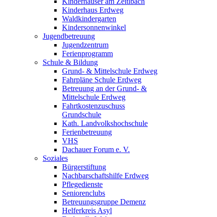
Kinderhäuser am Zeitlbach
Kinderhaus Erdweg
Waldkindergarten
Kindersonnenwinkel
Jugendbetreuung
Jugendzentrum
Ferienprogramm
Schule & Bildung
Grund- & Mittelschule Erdweg
Fahrpläne Schule Erdweg
Betreuung an der Grund- &
Mittelschule Erdweg
Fahrtkostenzuschuss
Grundschule
Kath. Landvolkshochschule
Ferienbetreuung
VHS
Dachauer Forum e. V.
Soziales
Bürgerstiftung
Nachbarschaftshilfe Erdweg
Pflegedienste
Seniorenclubs
Betreuungsgruppe Demenz
Helferkreis Asyl