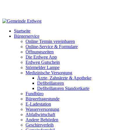
Startseite
Bürgerservice
Online Termin vereinbaren
Online-Service & Formulare
Öffnungszeiten
Die Erdweg App
Erdweg Gutschein
Störmelder Lampe
Medizinische Versorgung
Ärzte, Zahnärzte & Apotheke
Defibrillatoren
Defibrillatoren Standortkarte
Fundbüro
Bürgerfragestunde
E-Ladestation
Wasserversorgung
Abfallwirtschaft
Andere Behörden
Geschirrverleih