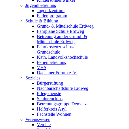
Kindersonnenwinkel
Jugendbetreuung
Jugendzentrum
Ferienprogramm
Schule & Bildung
Grund- & Mittelschule Erdweg
Fahrpläne Schule Erdweg
Betreuung an der Grund- &
Mittelschule Erdweg
Fahrtkostenzuschuss
Grundschule
Kath. Landvolkshochschule
Ferienbetreuung
VHS
Dachauer Forum e. V.
Soziales
Bürgerstiftung
Nachbarschaftshilfe Erdweg
Pflegedienste
Seniorenclubs
Betreuungsgruppe Demenz
Helferkreis Asyl
Fachstelle Wohnen
Vereinswesen
Vereine