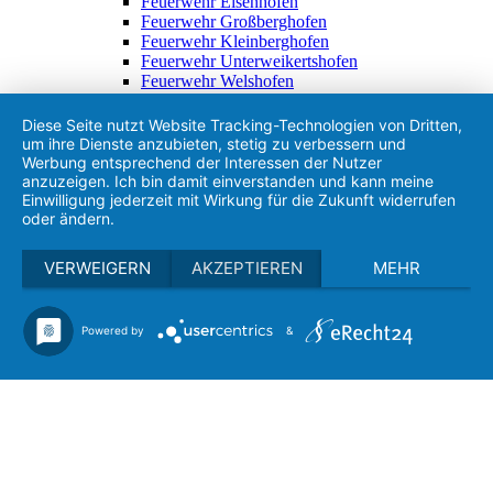
Feuerwehr Eisenhofen
Feuerwehr Großberghofen
Feuerwehr Kleinberghofen
Feuerwehr Unterweikertshofen
Feuerwehr Welshofen
Freizeit & Kultur
Rad- & Wanderwege
Diese Seite nutzt Website Tracking-Technologien von Dritten,
Museen
um ihre Dienste anzubieten, stetig zu verbessern und
Kirchen & Kapellen
Werbung entsprechend der Interessen der Nutzer
Dachauer Land
anzuzeigen. Ich bin damit einverstanden und kann meine
Einwilligung jederzeit mit Wirkung für die Zukunft widerrufen
Gastronomie & Regionales
oder ändern.
Restaurants
Imbiss & Lieferservice
Direktvermarkter
VERWEIGERN
AKZEPTIEREN
MEHR
Gewerbe
Heimatgschichtn - München TV
Suchen
Powered by
&