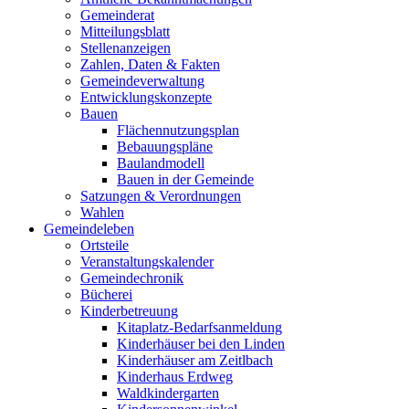
Gemeinderat
Mitteilungsblatt
Stellenanzeigen
Zahlen, Daten & Fakten
Gemeindeverwaltung
Entwicklungskonzepte
Bauen
Flächennutzungsplan
Bebauungspläne
Baulandmodell
Bauen in der Gemeinde
Satzungen & Verordnungen
Wahlen
Gemeindeleben
Ortsteile
Veranstaltungskalender
Gemeindechronik
Bücherei
Kinderbetreuung
Kitaplatz-Bedarfsanmeldung
Kinderhäuser bei den Linden
Kinderhäuser am Zeitlbach
Kinderhaus Erdweg
Waldkindergarten