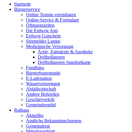
Startseite
Bürgerservice
Online Termin vereinbaren
Online-Service & Formulare
Öffnungszeiten
Die Erdweg App
Erdweg Gutschein
Störmelder Lampe
Medizinische Versorgung
Ärzte, Zahnärzte & Apotheke
Defibrillatoren
Defibrillatoren Standortkarte
Fundbüro
Bürgerfragestunde
E-Ladestation
Wasserversorgung
Abfallwirtschaft
Andere Behörden
Geschirrverleih
Gemeindemobil
Rathaus
Aktuelles
Amtliche Bekanntmachungen
Gemeinderat
Mitteilungsblatt