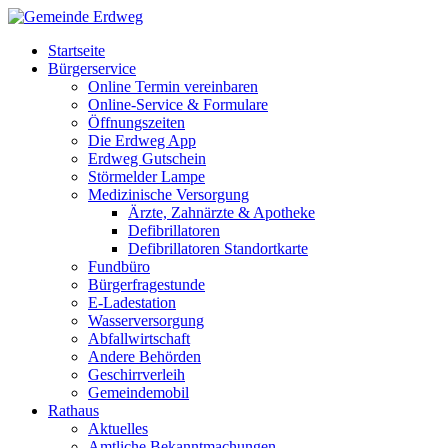
Startseite
Bürgerservice
Online Termin vereinbaren
Online-Service & Formulare
Öffnungszeiten
Die Erdweg App
Erdweg Gutschein
Störmelder Lampe
Medizinische Versorgung
Ärzte, Zahnärzte & Apotheke
Defibrillatoren
Defibrillatoren Standortkarte
Fundbüro
Bürgerfragestunde
E-Ladestation
Wasserversorgung
Abfallwirtschaft
Andere Behörden
Geschirrverleih
Gemeindemobil
Rathaus
Aktuelles
Amtliche Bekanntmachungen