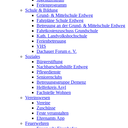
Ferienprogramm
Schule & Bildung
Grund- & Mittelschule Erdweg
Fahrpläne Schule Erdweg
Betreuung an der Grund- & Mittelschule Erdweg
Fahrtkostenzuschuss Grundschule
Kath. Landvolkshochschule
Ferienbetreuung
VHS
Dachauer Forum e. V.
Soziales
Bürgerstiftung
Nachbarschaftshilfe Erdweg
Pflegedienste
Seniorenclubs
Betreuungsgruppe Demenz
Helferkreis Asyl
Fachstelle Wohnen
Vereinswesen
Vereine
Zuschüsse
Feste veranstalten
Ehrenamts App
Feuerwehren