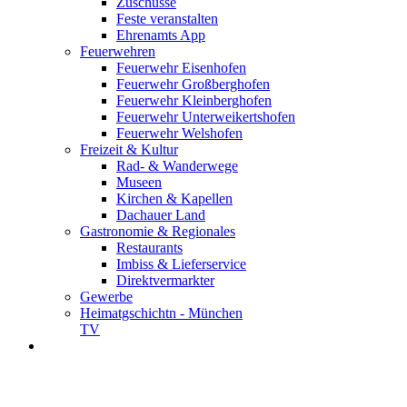
Zuschüsse
Feste veranstalten
Ehrenamts App
Feuerwehren
Feuerwehr Eisenhofen
Feuerwehr Großberghofen
Feuerwehr Kleinberghofen
Feuerwehr Unterweikertshofen
Feuerwehr Welshofen
Freizeit & Kultur
Rad- & Wanderwege
Museen
Kirchen & Kapellen
Dachauer Land
Gastronomie & Regionales
Restaurants
Imbiss & Lieferservice
Direktvermarkter
Gewerbe
Heimatgschichtn - München
TV