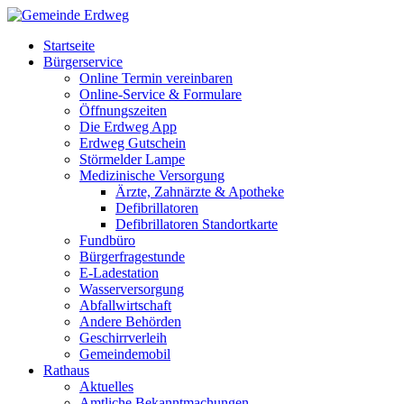
Startseite
Bürgerservice
Online Termin vereinbaren
Online-Service & Formulare
Öffnungszeiten
Die Erdweg App
Erdweg Gutschein
Störmelder Lampe
Medizinische Versorgung
Ärzte, Zahnärzte & Apotheke
Defibrillatoren
Defibrillatoren Standortkarte
Fundbüro
Bürgerfragestunde
E-Ladestation
Wasserversorgung
Abfallwirtschaft
Andere Behörden
Geschirrverleih
Gemeindemobil
Rathaus
Aktuelles
Amtliche Bekanntmachungen