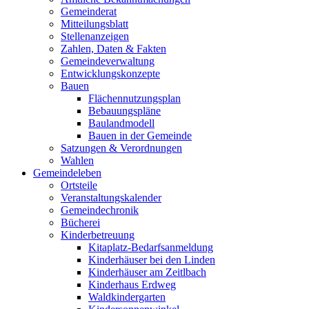
Gemeinderat
Mitteilungsblatt
Stellenanzeigen
Zahlen, Daten & Fakten
Gemeindeverwaltung
Entwicklungskonzepte
Bauen
Flächennutzungsplan
Bebauungspläne
Baulandmodell
Bauen in der Gemeinde
Satzungen & Verordnungen
Wahlen
Gemeindeleben
Ortsteile
Veranstaltungskalender
Gemeindechronik
Bücherei
Kinderbetreuung
Kitaplatz-Bedarfsanmeldung
Kinderhäuser bei den Linden
Kinderhäuser am Zeitlbach
Kinderhaus Erdweg
Waldkindergarten