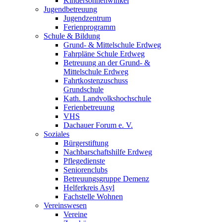
Kindersonnenwinkel
Jugendbetreuung
Jugendzentrum
Ferienprogramm
Schule & Bildung
Grund- & Mittelschule Erdweg
Fahrpläne Schule Erdweg
Betreuung an der Grund- &
Mittelschule Erdweg
Fahrtkostenzuschuss
Grundschule
Kath. Landvolkshochschule
Ferienbetreuung
VHS
Dachauer Forum e. V.
Soziales
Bürgerstiftung
Nachbarschaftshilfe Erdweg
Pflegedienste
Seniorenclubs
Betreuungsgruppe Demenz
Helferkreis Asyl
Fachstelle Wohnen
Vereinswesen
Vereine