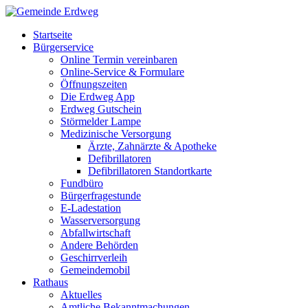
Startseite
Bürgerservice
Online Termin vereinbaren
Online-Service & Formulare
Öffnungszeiten
Die Erdweg App
Erdweg Gutschein
Störmelder Lampe
Medizinische Versorgung
Ärzte, Zahnärzte & Apotheke
Defibrillatoren
Defibrillatoren Standortkarte
Fundbüro
Bürgerfragestunde
E-Ladestation
Wasserversorgung
Abfallwirtschaft
Andere Behörden
Geschirrverleih
Gemeindemobil
Rathaus
Aktuelles
Amtliche Bekanntmachungen