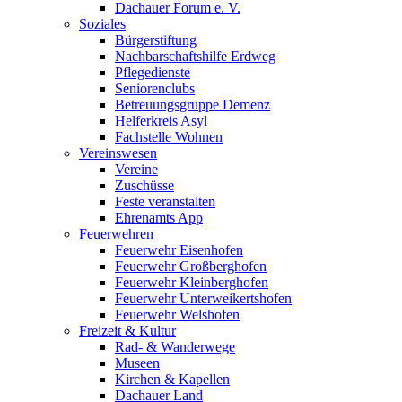
Dachauer Forum e. V.
Soziales
Bürgerstiftung
Nachbarschaftshilfe Erdweg
Pflegedienste
Seniorenclubs
Betreuungsgruppe Demenz
Helferkreis Asyl
Fachstelle Wohnen
Vereinswesen
Vereine
Zuschüsse
Feste veranstalten
Ehrenamts App
Feuerwehren
Feuerwehr Eisenhofen
Feuerwehr Großberghofen
Feuerwehr Kleinberghofen
Feuerwehr Unterweikertshofen
Feuerwehr Welshofen
Freizeit & Kultur
Rad- & Wanderwege
Museen
Kirchen & Kapellen
Dachauer Land