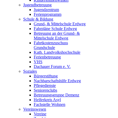
Kindersonnenwinkel
Jugendbetreuung
Jugendzentrum
Ferienprogramm
Schule & Bildung
Grund- & Mittelschule Erdweg
Fahrpläne Schule Erdweg
Betreuung an der Grund- &
Mittelschule Erdweg
Fahrtkostenzuschuss
Grundschule
Kath. Landvolkshochschule
Ferienbetreuung
VHS
Dachauer Forum e. V.
Soziales
Bürgerstiftung
Nachbarschaftshilfe Erdweg
Pflegedienste
Seniorenclubs
Betreuungsgruppe Demenz
Helferkreis Asyl
Fachstelle Wohnen
Vereinswesen
Vereine