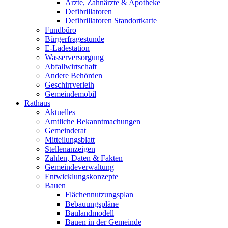
Ärzte, Zahnärzte & Apotheke
Defibrillatoren
Defibrillatoren Standortkarte
Fundbüro
Bürgerfragestunde
E-Ladestation
Wasserversorgung
Abfallwirtschaft
Andere Behörden
Geschirrverleih
Gemeindemobil
Rathaus
Aktuelles
Amtliche Bekanntmachungen
Gemeinderat
Mitteilungsblatt
Stellenanzeigen
Zahlen, Daten & Fakten
Gemeindeverwaltung
Entwicklungskonzepte
Bauen
Flächennutzungsplan
Bebauungspläne
Baulandmodell
Bauen in der Gemeinde