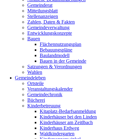
Gemeinderat
Mitteilungsblatt
Stellenanzeigen
Zahlen, Daten & Fakten
Gemeindeverwaltung
Entwicklungskonzepte
Bauen
Flächennutzungsplan
Bebauungspläne
Baulandmodell
Bauen in der Gemeinde
Satzungen & Verordnungen
Wahlen
Gemeindeleben
Ortsteile
Veranstaltungskalender
Gemeindechronik
Bücherei
Kinderbetreuung
Kitaplatz-Bedarfsanmeldung
Kinderhäuser bei den Linden
Kinderhäuser am Zeitlbach
Kinderhaus Erdweg
Waldkindergarten