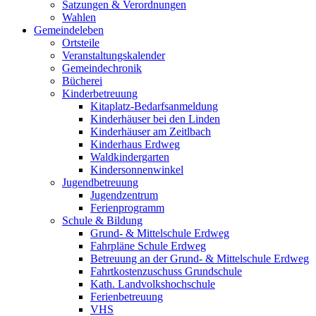
Satzungen & Verordnungen
Wahlen
Gemeindeleben
Ortsteile
Veranstaltungskalender
Gemeindechronik
Bücherei
Kinderbetreuung
Kitaplatz-Bedarfsanmeldung
Kinderhäuser bei den Linden
Kinderhäuser am Zeitlbach
Kinderhaus Erdweg
Waldkindergarten
Kindersonnenwinkel
Jugendbetreuung
Jugendzentrum
Ferienprogramm
Schule & Bildung
Grund- & Mittelschule Erdweg
Fahrpläne Schule Erdweg
Betreuung an der Grund- & Mittelschule Erdweg
Fahrtkostenzuschuss Grundschule
Kath. Landvolkshochschule
Ferienbetreuung
VHS