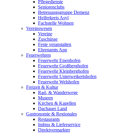
Pflegedienste
Seniorenclubs
Betreuungsgruppe Demenz
Helferkreis Asyl
Fachstelle Wohnen
Vereinswesen
Vereine
Zuschüsse
Feste veranstalten
Ehrenamts App
Feuerwehren
Feuerwehr Eisenhofen
Feuerwehr Großberghofen
Feuerwehr Kleinberghofen
Feuerwehr Unterweikertshofen
Feuerwehr Welshofen
Freizeit & Kultur
Rad- & Wanderwege
Museen
Kirchen & Kapellen
Dachauer Land
Gastronomie & Regionales
Restaurants
Imbiss & Lieferservice
Direktvermarkter