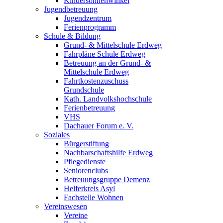
Kindersonnenwinkel
Jugendbetreuung
Jugendzentrum
Ferienprogramm
Schule & Bildung
Grund- & Mittelschule Erdweg
Fahrpläne Schule Erdweg
Betreuung an der Grund- &
Mittelschule Erdweg
Fahrtkostenzuschuss
Grundschule
Kath. Landvolkshochschule
Ferienbetreuung
VHS
Dachauer Forum e. V.
Soziales
Bürgerstiftung
Nachbarschaftshilfe Erdweg
Pflegedienste
Seniorenclubs
Betreuungsgruppe Demenz
Helferkreis Asyl
Fachstelle Wohnen
Vereinswesen
Vereine