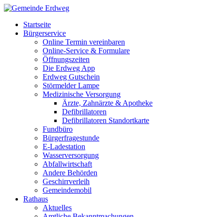
Startseite
Bürgerservice
Online Termin vereinbaren
Online-Service & Formulare
Öffnungszeiten
Die Erdweg App
Erdweg Gutschein
Störmelder Lampe
Medizinische Versorgung
Ärzte, Zahnärzte & Apotheke
Defibrillatoren
Defibrillatoren Standortkarte
Fundbüro
Bürgerfragestunde
E-Ladestation
Wasserversorgung
Abfallwirtschaft
Andere Behörden
Geschirrverleih
Gemeindemobil
Rathaus
Aktuelles
Amtliche Bekanntmachungen