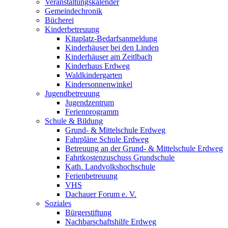
Veranstaltungskalender
Gemeindechronik
Bücherei
Kinderbetreuung
Kitaplatz-Bedarfsanmeldung
Kinderhäuser bei den Linden
Kinderhäuser am Zeitlbach
Kinderhaus Erdweg
Waldkindergarten
Kindersonnenwinkel
Jugendbetreuung
Jugendzentrum
Ferienprogramm
Schule & Bildung
Grund- & Mittelschule Erdweg
Fahrpläne Schule Erdweg
Betreuung an der Grund- & Mittelschule Erdweg
Fahrtkostenzuschuss Grundschule
Kath. Landvolkshochschule
Ferienbetreuung
VHS
Dachauer Forum e. V.
Soziales
Bürgerstiftung
Nachbarschaftshilfe Erdweg