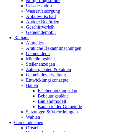
Bürgerfragestunde
E-Ladestation
Wasserversorgung
Abfallwirtschaft
Andere Behörden
Geschirrverleih
Gemeindemobil
Rathaus
Aktuelles
Amtliche Bekanntmachungen
Gemeinderat
Mitteilungsblatt
Stellenanzeigen
Zahlen, Daten & Fakten
Gemeindeverwaltung
Entwicklungskonzepte
Bauen
Flächennutzungsplan
Bebauungspläne
Baulandmodell
Bauen in der Gemeinde
Satzungen & Verordnungen
Wahlen
Gemeindeleben
Ortsteile