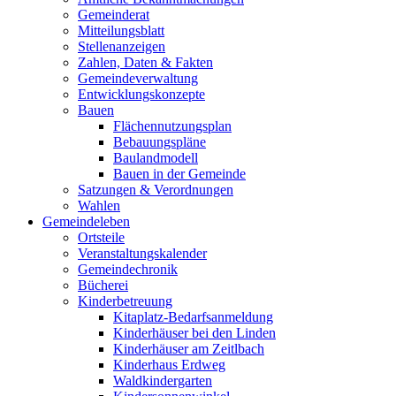
Gemeinderat
Mitteilungsblatt
Stellenanzeigen
Zahlen, Daten & Fakten
Gemeindeverwaltung
Entwicklungskonzepte
Bauen
Flächennutzungsplan
Bebauungspläne
Baulandmodell
Bauen in der Gemeinde
Satzungen & Verordnungen
Wahlen
Gemeindeleben
Ortsteile
Veranstaltungskalender
Gemeindechronik
Bücherei
Kinderbetreuung
Kitaplatz-Bedarfsanmeldung
Kinderhäuser bei den Linden
Kinderhäuser am Zeitlbach
Kinderhaus Erdweg
Waldkindergarten