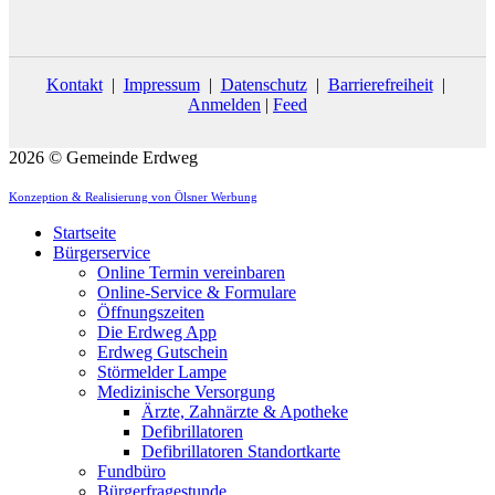
Kontakt
|
Impressum
|
Datenschutz
|
Barrierefreiheit
|
Anmelden
|
Feed
2026 © Gemeinde Erdweg
Konzeption & Realisierung von Ölsner Werbung
Startseite
Bürgerservice
Online Termin vereinbaren
Online-Service & Formulare
Öffnungszeiten
Die Erdweg App
Erdweg Gutschein
Störmelder Lampe
Medizinische Versorgung
Ärzte, Zahnärzte & Apotheke
Defibrillatoren
Defibrillatoren Standortkarte
Fundbüro
Bürgerfragestunde