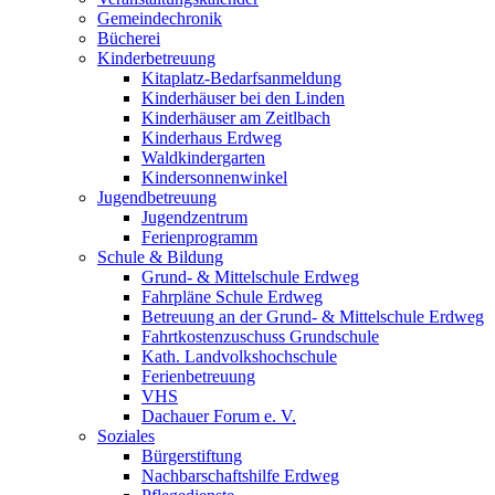
Gemeindechronik
Bücherei
Kinderbetreuung
Kitaplatz-Bedarfsanmeldung
Kinderhäuser bei den Linden
Kinderhäuser am Zeitlbach
Kinderhaus Erdweg
Waldkindergarten
Kindersonnenwinkel
Jugendbetreuung
Jugendzentrum
Ferienprogramm
Schule & Bildung
Grund- & Mittelschule Erdweg
Fahrpläne Schule Erdweg
Betreuung an der Grund- & Mittelschule Erdweg
Fahrtkostenzuschuss Grundschule
Kath. Landvolkshochschule
Ferienbetreuung
VHS
Dachauer Forum e. V.
Soziales
Bürgerstiftung
Nachbarschaftshilfe Erdweg