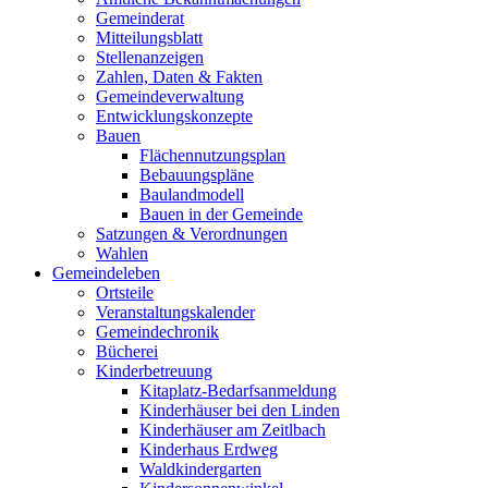
Gemeinderat
Mitteilungsblatt
Stellenanzeigen
Zahlen, Daten & Fakten
Gemeindeverwaltung
Entwicklungskonzepte
Bauen
Flächennutzungsplan
Bebauungspläne
Baulandmodell
Bauen in der Gemeinde
Satzungen & Verordnungen
Wahlen
Gemeindeleben
Ortsteile
Veranstaltungskalender
Gemeindechronik
Bücherei
Kinderbetreuung
Kitaplatz-Bedarfsanmeldung
Kinderhäuser bei den Linden
Kinderhäuser am Zeitlbach
Kinderhaus Erdweg
Waldkindergarten