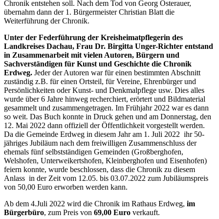
Chronik entstehen soll. Nach dem Tod von Georg Osterauer,
übernahm dann der 1. Bürgermeister Christian Blatt die
Weiterführung der Chronik.
Unter der Federführung der Kreisheimatpflegerin des
Landkreises Dachau, Frau Dr. Birgitta Unger-Richter entstand
in Zusammenarbeit mit vielen Autoren, Bürgern und
Sachverständigen für Kunst und Geschichte die Chronik
Erdweg.
Jeder der Autoren war für einen bestimmten Abschnitt
zuständig z.B. für einen Ortsteil, für Vereine, Ehrenbürger und
Persönlichkeiten oder Kunst- und Denkmalpflege usw. Dies alles
wurde über 6 Jahre hinweg recherchiert, erörtert und Bildmaterial
gesammelt und zusammengetragen. Im Frühjahr 2022 war es dann
so weit. Das Buch konnte in Druck gehen und am Donnerstag, den
12. Mai 2022 dann offiziell der Öffentlichkeit vorgestellt werden.
Da die Gemeinde Erdweg in diesem Jahr am 1. Juli 2022 ihr 50-
jähriges Jubiläum nach dem freiwilligen Zusammenschluss der
ehemals fünf selbstständigen Gemeinden (Großberghofen,
Welshofen, Unterweikertshofen, Kleinberghofen und Eisenhofen)
feiern konnte, wurde beschlossen, dass die Chronik zu diesem
Anlass in der Zeit vom 12.05. bis 03.07.2022 zum Jubiläumspreis
von 50,00 Euro erworben werden kann.
Ab dem 4.Juli 2022 wird die Chronik im Rathaus Erdweg,
im
Bürgerbüro
, zum Preis von
69,00 Euro
verkauft.