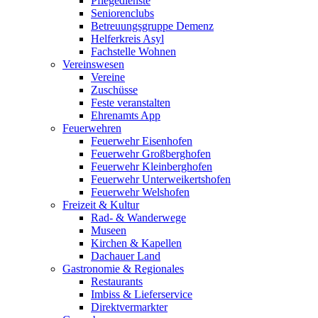
Pflegedienste
Seniorenclubs
Betreuungsgruppe Demenz
Helferkreis Asyl
Fachstelle Wohnen
Vereinswesen
Vereine
Zuschüsse
Feste veranstalten
Ehrenamts App
Feuerwehren
Feuerwehr Eisenhofen
Feuerwehr Großberghofen
Feuerwehr Kleinberghofen
Feuerwehr Unterweikertshofen
Feuerwehr Welshofen
Freizeit & Kultur
Rad- & Wanderwege
Museen
Kirchen & Kapellen
Dachauer Land
Gastronomie & Regionales
Restaurants
Imbiss & Lieferservice
Direktvermarkter