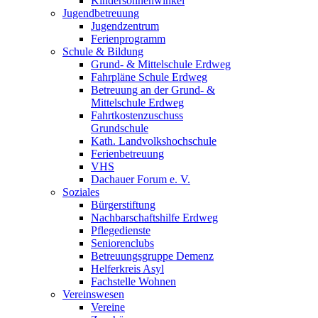
Kindersonnenwinkel
Jugendbetreuung
Jugendzentrum
Ferienprogramm
Schule & Bildung
Grund- & Mittelschule Erdweg
Fahrpläne Schule Erdweg
Betreuung an der Grund- &
Mittelschule Erdweg
Fahrtkostenzuschuss
Grundschule
Kath. Landvolkshochschule
Ferienbetreuung
VHS
Dachauer Forum e. V.
Soziales
Bürgerstiftung
Nachbarschaftshilfe Erdweg
Pflegedienste
Seniorenclubs
Betreuungsgruppe Demenz
Helferkreis Asyl
Fachstelle Wohnen
Vereinswesen
Vereine