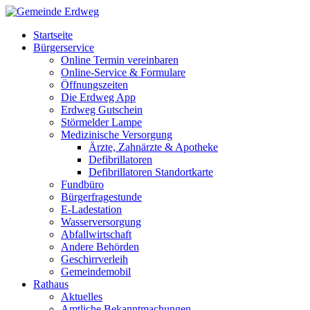
Startseite
Bürgerservice
Online Termin vereinbaren
Online-Service & Formulare
Öffnungszeiten
Die Erdweg App
Erdweg Gutschein
Störmelder Lampe
Medizinische Versorgung
Ärzte, Zahnärzte & Apotheke
Defibrillatoren
Defibrillatoren Standortkarte
Fundbüro
Bürgerfragestunde
E-Ladestation
Wasserversorgung
Abfallwirtschaft
Andere Behörden
Geschirrverleih
Gemeindemobil
Rathaus
Aktuelles
Amtliche Bekanntmachungen