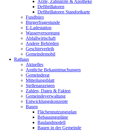
Ärzte, Zahnärzte & Apotheke
Defibrillatoren
Defibrillatoren Standortkarte
Fundbüro
Bürgerfragestunde
E-Ladestation
Wasserversorgung
Abfallwirtschaft
Andere Behörden
Geschirrverleih
Gemeindemobil
Rathaus
Aktuelles
Amtliche Bekanntmachungen
Gemeinderat
Mitteilungsblatt
Stellenanzeigen
Zahlen, Daten & Fakten
Gemeindeverwaltung
Entwicklungskonzepte
Bauen
Flächennutzungsplan
Bebauungspläne
Baulandmodell
Bauen in der Gemeinde