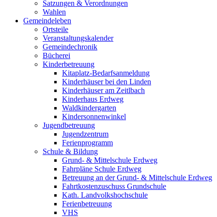
Satzungen & Verordnungen
Wahlen
Gemeindeleben
Ortsteile
Veranstaltungskalender
Gemeindechronik
Bücherei
Kinderbetreuung
Kitaplatz-Bedarfsanmeldung
Kinderhäuser bei den Linden
Kinderhäuser am Zeitlbach
Kinderhaus Erdweg
Waldkindergarten
Kindersonnenwinkel
Jugendbetreuung
Jugendzentrum
Ferienprogramm
Schule & Bildung
Grund- & Mittelschule Erdweg
Fahrpläne Schule Erdweg
Betreuung an der Grund- & Mittelschule Erdweg
Fahrtkostenzuschuss Grundschule
Kath. Landvolkshochschule
Ferienbetreuung
VHS