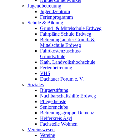
Kindersonnenwinkel
Jugendbetreuung
Jugendzentrum
Ferienprogramm
Schule & Bildung
Grund- & Mittelschule Erdweg
Fahrpläne Schule Erdweg
Betreuung an der Grund- &
Mittelschule Erdweg
Fahrtkostenzuschuss
Grundschule
Kath. Landvolkshochschule
Ferienbetreuung
VHS
Dachauer Forum e. V.
Soziales
Bürgerstiftung
Nachbarschaftshilfe Erdweg
Pflegedienste
Seniorenclubs
Betreuungsgruppe Demenz
Helferkreis Asyl
Fachstelle Wohnen
Vereinswesen
Vereine