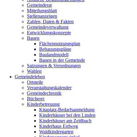
Gemeinderat
Mitteilungsblatt
Stellenanzeigen
Zahlen, Daten & Fakten
Gemeindeverwaltung
Entwicklungskonzepte
Bauen
Flächennutzungsplan
Bebauungspläne
Baulandmodell
Bauen in der Gemeinde
Satzungen & Verordnungen
Wahlen
Gemeindeleben
Ortsteile
Veranstaltungskalender
Gemeindechronik
Bücherei
Kinderbetreuung
Kitaplatz-Bedarfsanmeldung
Kinderhäuser bei den Linden
Kinderhäuser am Zeitlbach
Kinderhaus Erdweg
Waldkindergarten