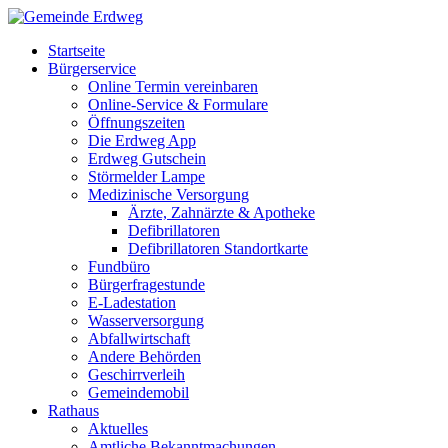
Startseite
Bürgerservice
Online Termin vereinbaren
Online-Service & Formulare
Öffnungszeiten
Die Erdweg App
Erdweg Gutschein
Störmelder Lampe
Medizinische Versorgung
Ärzte, Zahnärzte & Apotheke
Defibrillatoren
Defibrillatoren Standortkarte
Fundbüro
Bürgerfragestunde
E-Ladestation
Wasserversorgung
Abfallwirtschaft
Andere Behörden
Geschirrverleih
Gemeindemobil
Rathaus
Aktuelles
Amtliche Bekanntmachungen