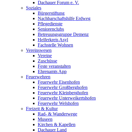
Dachauer Forum e. V.
Soziales
Bürgerstiftung
Nachbarschaftshilfe Erdweg
Pflegedienste
Seniorenclubs
Betreuungsgruppe Demenz
Helferkreis Asyl
Fachstelle Wohnen
Vereinswesen
Vereine
Zuschüsse
Feste veranstalten
Ehrenamts App
Feuerwehren
Feuerwehr Eisenhofen
Feuerwehr Großberghofen
Feuerwehr Kleinberghofen
Feuerwehr Unterweikertshofen
Feuerwehr Welshofen
Freizeit & Kultur
Rad- & Wanderwege
Museen
Kirchen & Kapellen
Dachauer Land