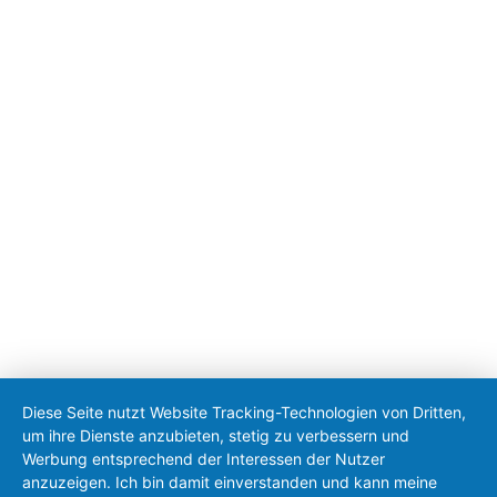
online:
www.erdweg.de
telefonisch: 08138/931710
Kontakt
|
Impressum
|
Datenschutz
|
Barrierefreiheit
|
Anmelden
|
Feed
2026 © Gemeinde Erdweg
Konzeption & Realisierung von Ölsner Werbung
Diese Seite nutzt Website Tracking-Technologien von Dritten,
um ihre Dienste anzubieten, stetig zu verbessern und
Werbung entsprechend der Interessen der Nutzer
anzuzeigen. Ich bin damit einverstanden und kann meine