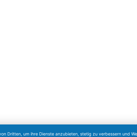
|
Impressum
|
Datenschutz
|
Barrierefreiheit
|
Anmeld
von Dritten, um ihre Dienste anzubieten, stetig zu verbessern und 