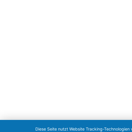
nach Terminvereinbarung
Gemeinde Erdweg
Terminvereinbarung
online:
www.erdweg.de
telefonisch: 08138/931710
Kontakt
2026 © Gemeinde Erdweg
Diese Seite nutzt Website Tracking-Technologien 