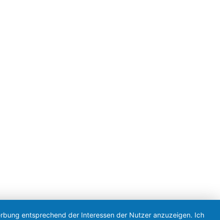
en
|
Feed
Konzeption & Realisierung von Ölsner Werbung
Werbung entsprechend der Interessen der Nutzer anzuzeigen. Ich