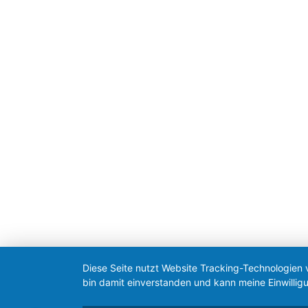
Gemeinde Erdweg
Terminvereinbarung
online:
www.erdweg.de
telefonisch: 08138/931710
Kontakt
2026 © Gemeinde Erdweg
Diese Seite nutzt Website Tracking-Technologien 
bin damit einverstanden und kann meine Einwilligu