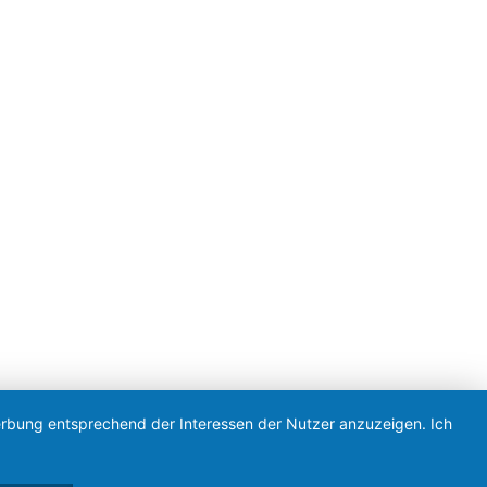
en
|
Feed
Konzeption & Realisierung von Ölsner Werbung
Werbung entsprechend der Interessen der Nutzer anzuzeigen. Ich