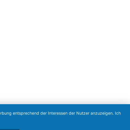
en
|
Feed
Konzeption & Realisierung von Ölsner Werbung
Werbung entsprechend der Interessen der Nutzer anzuzeigen. Ich