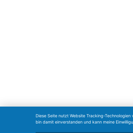
Gemeinde Erdweg
Terminvereinbarung
online:
www.erdweg.de
telefonisch: 08138/931710
Kontakt
2026 © Gemeinde Erdweg
Diese Seite nutzt Website Tracking-Technologien 
bin damit einverstanden und kann meine Einwilligu